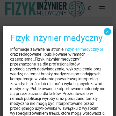
Szukaj:
XI Ogólnopolskie Warsztaty z
×
Fizyk inżynier medyczny
Okazji Światowego Dnia Radiologii
Jesteś tutaj:
Strona główna
Wydarzenie
Informacje zawarte na stronie
inzynier-medyczny.pl
XI Ogólnopolskie Warsztaty z Okazji…
oraz redagowane i publikowane w ramach
czasopisma „Fizyk inżynier medyczny”
przeznaczone są dla profesjonalistów
posiadających doświadczenie, wykształcenie oraz
wiedzę na temat branży medycznej posiadających
kompetencje w zakresie prawidłowej interpretacji
zawartych treści lub dla osób wykonujących zawód
medyczny. Publikowane i kolportowane materiały nie
są przeznaczone dla laików. Prezentowane w
ramach publikacji wyroby oraz poruszane tematy
Szanowni Państwo,
medyczne nie mogą być interpretowane przez
przeciętnego użytkownika w związku z wysokim
W imieniu Komitetu Naukowego oraz
wyspecjalizowaniem treści, które mogą wprowadzić