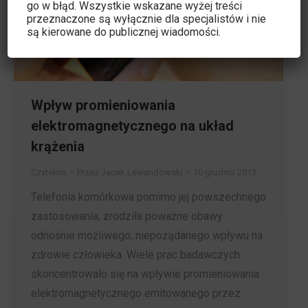
go w błąd. Wszystkie wskazane wyżej treści
przeznaczone są wyłącznie dla specjalistów i nie
są kierowane do publicznej wiadomości.
Wpływ promieniowania
elektromagnetycznego na układ
krążenia
Czytelnia
Przez
Jacek Lewandowski
10 grudnia 2013
Telefonia komórkowa pomimo jej powszechnego
zastosowania, zrodziła poważne obawy
odnośnie możliwego, niepożądanego wpływu na
zdrowie człowieka. Wiele prac badawczych
skoncentrowało się na wpływie promieniowania
elektromagnetycznego emitowanego przez