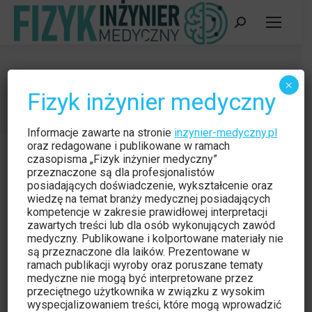
Szukaj:
GSM
×
Fizyk inżynier medyczny
Jesteś tutaj:
Strona główna
Wpisy oznaczone tagiem "GSM"
Informacje zawarte na stronie
inzynier-medyczny.pl
oraz redagowane i publikowane w ramach
czasopisma „Fizyk inżynier medyczny”
przeznaczone są dla profesjonalistów
posiadających doświadczenie, wykształcenie oraz
wiedzę na temat branży medycznej posiadających
kompetencje w zakresie prawidłowej interpretacji
zawartych treści lub dla osób wykonujących zawód
medyczny. Publikowane i kolportowane materiały nie
są przeznaczone dla laików. Prezentowane w
ramach publikacji wyroby oraz poruszane tematy
medyczne nie mogą być interpretowane przez
przeciętnego użytkownika w związku z wysokim
wyspecjalizowaniem treści, które mogą wprowadzić