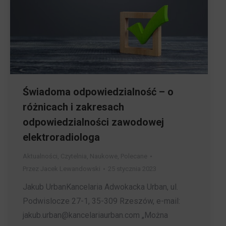
Świadoma odpowiedzialność – o
różnicach i zakresach
odpowiedzialności zawodowej
elektroradiologa
Aktualności
,
Czytelnia
,
Naukowe
,
Polecane
Przez
Jacek Lewandowski
25 stycznia 2023
Jakub UrbanKancelaria Adwokacka Urban, ul.
Podwislocze 27-1, 35-309 Rzeszów, e-mail:
jakub.urban@kancelariaurban.com „Można