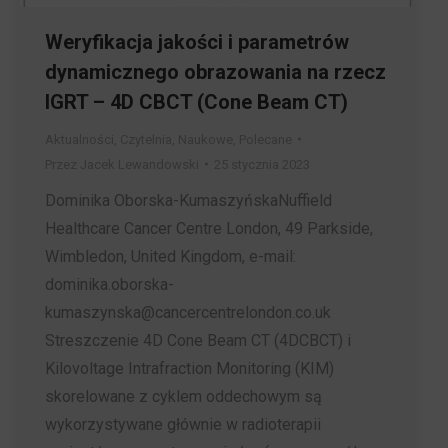
Weryfikacja jakości i parametrów
dynamicznego obrazowania na rzecz
IGRT – 4D CBCT (Cone Beam CT)
Aktualności
,
Czytelnia
,
Naukowe
,
Polecane
Przez
Jacek Lewandowski
25 stycznia 2023
Dominika Oborska-KumaszyńskaNuffield
Healthcare Cancer Centre London, 49 Parkside,
Wimbledon, United Kingdom, e-mail:
dominika.oborska-
kumaszynska@cancercentrelondon.co.uk
Streszczenie 4D Cone Beam CT (4DCBCT) i
Kilovoltage Intrafraction Monitoring (KIM)
skorelowane z cyklem oddechowym są
wykorzystywane głównie w radioterapii