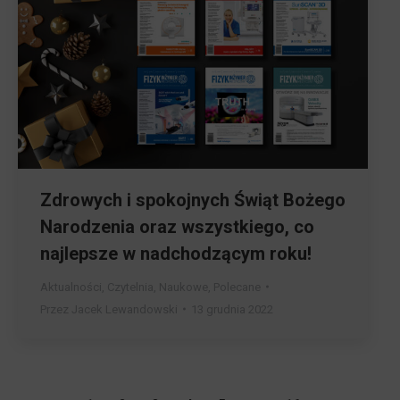
Zdrowych i spokojnych Świąt Bożego
Narodzenia oraz wszystkiego, co
najlepsze w nadchodzącym roku!
Aktualności
,
Czytelnia
,
Naukowe
,
Polecane
Przez
Jacek Lewandowski
13 grudnia 2022