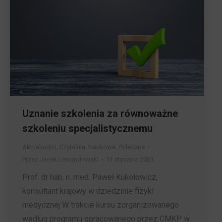
Uznanie szkolenia za równoważne
szkoleniu specjalistycznemu
Aktualności
,
Czytelnia
,
Naukowe
,
Polecane
Przez
Jacek Lewandowski
11 stycznia 2023
Prof. dr hab. n. med. Paweł Kukołowicz,
konsultant krajowy w dziedzinie fizyki
medycznej W trakcie kursu zorganizowanego
według programu opracowanego przez CMKP w