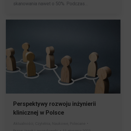
skanowania nawet o 50%. Podczas…
Perspektywy rozwoju inżynierii
klinicznej w Polsce
Aktualności
,
Czytelnia
,
Naukowe
,
Polecane
Przez
Jacek Lewandowski
11 stycznia 2023