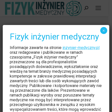
Szukaj:
Naukowe
×
Fizyk inżynier medyczny
Jesteś tutaj:
Strona główna
Kategoria "Naukowe"
Informacje zawarte na stronie
inzynier-medyczny.pl
oraz redagowane i publikowane w ramach
czasopisma „Fizyk inżynier medyczny”
przeznaczone są dla profesjonalistów
posiadających doświadczenie, wykształcenie oraz
wiedzę na temat branży medycznej posiadających
kompetencje w zakresie prawidłowej interpretacji
zawartych treści lub dla osób wykonujących zawód
medyczny. Publikowane i kolportowane materiały nie
są przeznaczone dla laików. Prezentowane w
ramach publikacji wyroby oraz poruszane tematy
medyczne nie mogą być interpretowane przez
przeciętnego użytkownika w związku z wysokim
Sztuczna inteligencja w tomografii –
wyspecjalizowaniem treści, które mogą wprowadzić