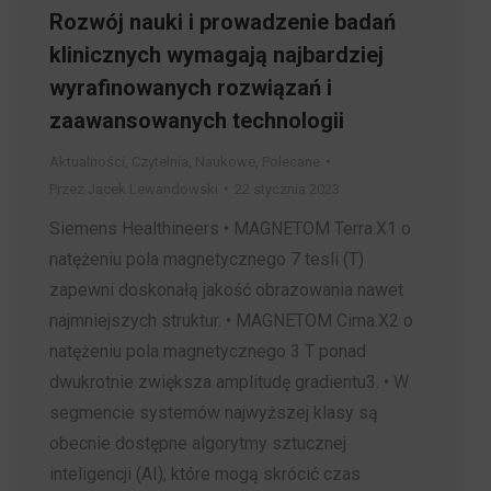
Rozwój nauki i prowadzenie badań
klinicznych wymagają najbardziej
wyrafinowanych rozwiązań i
zaawansowanych technologii
Aktualności
,
Czytelnia
,
Naukowe
,
Polecane
Przez
Jacek Lewandowski
22 stycznia 2023
Siemens Healthineers • MAGNETOM Terra.X1 o
natężeniu pola magnetycznego 7 tesli (T)
zapewni doskonałą jakość obrazowania nawet
najmniejszych struktur. • MAGNETOM Cima.X2 o
natężeniu pola magnetycznego 3 T ponad
dwukrotnie zwiększa amplitudę gradientu3. • W
segmencie systemów najwyższej klasy są
obecnie dostępne algorytmy sztucznej
inteligencji (AI), które mogą skrócić czas