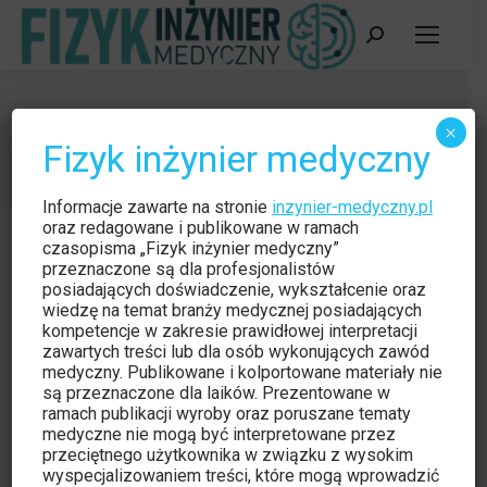
Szukaj:
Wydania
×
Fizyk inżynier medyczny
Jesteś tutaj:
Strona główna
Wydania
Informacje zawarte na stronie
inzynier-medyczny.pl
oraz redagowane i publikowane w ramach
czasopisma „Fizyk inżynier medyczny”
przeznaczone są dla profesjonalistów
posiadających doświadczenie, wykształcenie oraz
wiedzę na temat branży medycznej posiadających
kompetencje w zakresie prawidłowej interpretacji
zawartych treści lub dla osób wykonujących zawód
medyczny. Publikowane i kolportowane materiały nie
są przeznaczone dla laików. Prezentowane w
ramach publikacji wyroby oraz poruszane tematy
medyczne nie mogą być interpretowane przez
przeciętnego użytkownika w związku z wysokim
wyspecjalizowaniem treści, które mogą wprowadzić