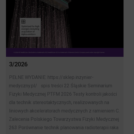
3/2026
PEŁNE WYDANIE: https://sklep.inzynier-
medyczny.pl/ spis treści 22 Śląskie Seminarium
Fizyki Medycznej PTFM 2026 Testy kontroli jakości
dla technik stereotaktycznych, realizowanych na
liniowych akceleratorach medycznych z ramieniem C.
Zalecenia Polskiego Towarzystwa Fizyki Medycznej
263 Porównanie technik planowania radioterapii raka