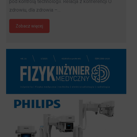
pod kontrolą technologii. Relacja z konferencji O
zdrowiu, dla zdrowia –…
Zobacz więcej