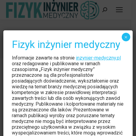
Szukaj:
Instrukcje
×
Fizyk inżynier medyczny
Jesteś tutaj:
Strona główna
Instrukcje
Informacje zawarte na stronie
inzynier-medyczny.pl
oraz redagowane i publikowane w ramach
czasopisma „Fizyk inżynier medyczny”
przeznaczone są dla profesjonalistów
posiadających doświadczenie, wykształcenie oraz
wiedzę na temat branży medycznej posiadających
kompetencje w zakresie prawidłowej interpretacji
zawartych treści lub dla osób wykonujących zawód
Udostępnij tę stronę
medyczny. Publikowane i kolportowane materiały nie
są przeznaczone dla laików. Prezentowane w
Share
Share
Share
ramach publikacji wyroby oraz poruszane tematy
medyczne nie mogą być interpretowane przez
on
on
on
przeciętnego użytkownika w związku z wysokim
Facebook
X
LinkedIn
wyspecjalizowaniem treści, które mogą wprowadzić