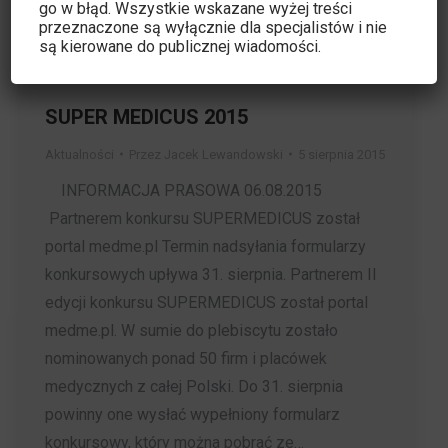
go w błąd. Wszystkie wskazane wyżej treści
przeznaczone są wyłącznie dla specjalistów i nie
są kierowane do publicznej wiadomości.
SUPER MEDICUS 2015
Aktualności
Przez
Jacek Lewandowski
5 sierpnia 2015
INFORMACJA PRASOWA 06.08.2015
Partnerem konkursu SUPERMEDICUS został
portal medme.pl Termin nadsyłania formularzy
konkursowych upływa 31. sierpnia. Partnerem II
edycji konkursu SUPERMEDICUS został portal
medme.pl. W sumie do plebiscytu zostało
nominowanych ponad 50 firm i placówek
medycznych z całej Polski. Do 31. sierpnia
powinny one wysłać wypełniony formularz
konkursowy, który można pobrać ze…