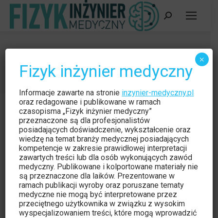
Szukaj:
Plik dźwiękowy
×
Fizyk inżynier medyczny
Jesteś tutaj:
Strona główna
Informacje zawarte na stronie
inzynier-medyczny.pl
oraz redagowane i publikowane w ramach
czasopisma „Fizyk inżynier medyczny”
przeznaczone są dla profesjonalistów
posiadających doświadczenie, wykształcenie oraz
wiedzę na temat branży medycznej posiadających
kompetencje w zakresie prawidłowej interpretacji
zawartych treści lub dla osób wykonujących zawód
medyczny. Publikowane i kolportowane materiały nie
są przeznaczone dla laików. Prezentowane w
ramach publikacji wyroby oraz poruszane tematy
medyczne nie mogą być interpretowane przez
przeciętnego użytkownika w związku z wysokim
wyspecjalizowaniem treści, które mogą wprowadzić