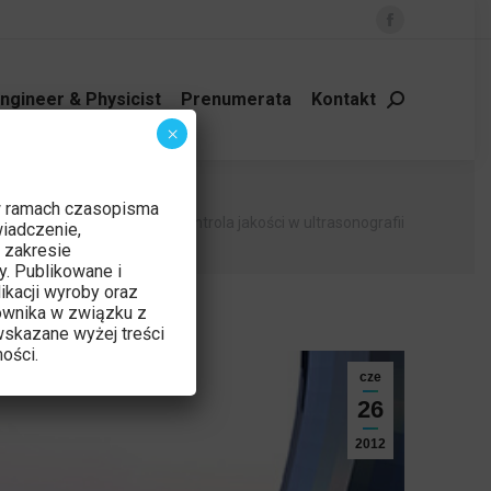
Facebook
page
opens
ngineer & Physicist
Prenumerata
Kontakt
Szukaj:
in
×
new
window
w ramach czasopisma
tutaj:
 główna
Aktualności
Kontrola jakości w ultrasonografii
iadczenie,
 zakresie
y. Publikowane i
ikacji wyroby oraz
ownika w związku z
skazane wyżej treści
ości.
cze
26
2012