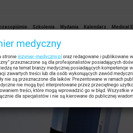
czasopiśmie
Szkolenia
Wydania
Kalendarz
Medical E
ynier medyczny
onografii
a stronie
inzynier-medyczny.pl
oraz redagowane i publikowane 
Jesteś 
Strona
czny” przeznaczone są dla profesjonalistów posiadających dośw
iedzę na temat branży medycznej posiadających kompetencje w
tacji zawartych treści lub dla osób wykonujących zawód medyczn
ły nie są przeznaczone dla laików. Prezentowane w ramach publ
dyczne nie mogą być interpretowane przez przeciętnego użytk
owaniem treści, które mogą wprowadzić go w błąd. Wszystkie w
cznie dla specjalistów i nie są kierowane do publicznej wiadom