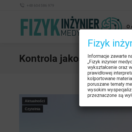
+48 604 586 979
O 
Fizyk inż
Kontrola jakości w ultras
Informacje zawarte n
„Fizyk inżynier medy
wykształcenie oraz w
prawidłowej interpre
kolportowane materia
poruszane tematy me
wysokim wyspecjaliz
przeznaczone są wyłą
Aktualności
Czytelnia