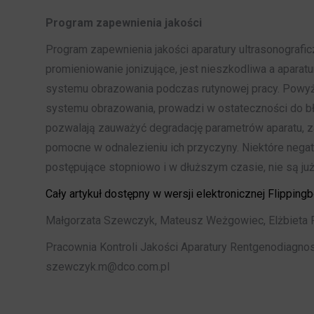
Program zapewnienia jakości
Program zapewnienia jakości aparatury ultrasonografic
promieniowanie jonizujące, jest nieszkodliwa a apara
systemu obrazowania podczas rutynowej pracy. Powyżs
systemu obrazowania, prowadzi w ostateczności do bł
pozwalają zauważyć degradację parametrów aparatu, z
pomocne w odnalezieniu ich przyczyny. Niektóre nega
postępujące stopniowo i w dłuższym czasie, nie są j
Cały artykuł dostępny w wersji elektronicznej Flipping
Małgorzata Szewczyk, Mateusz Weżgowiec, Elżbieta Pa
Pracownia Kontroli Jakości Aparatury Rentgenodiagnost
szewczyk.m@dco.com.pl