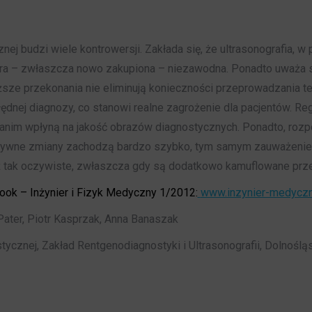
znej budzi wiele kontrowersji. Zakłada się, że ultrasonografia,
tura – zwłaszcza nowo zakupiona – niezawodna. Ponadto uważa 
ze przekonania nie eliminują konieczności przeprowadzania tes
ędnej diagnozy, co stanowi realne zagrożenie dla pacjentów. 
anim wpłyną na jakość obrazów diagnostycznych. Ponadto, roz
tywne zmiany zachodzą bardzo szybko, tym samym zauważenie ic
uż tak oczywiste, zwłaszcza gdy są dodatkowo kamuflowane prze
book – Inżynier i Fizyk Medyczny 1/2012:
www.inzynier-medyczn
ter, Piotr Kasprzak, Anna Banaszak
ycznej, Zakład Rentgenodiagnostyki i Ultrasonografii, Dolnośląs