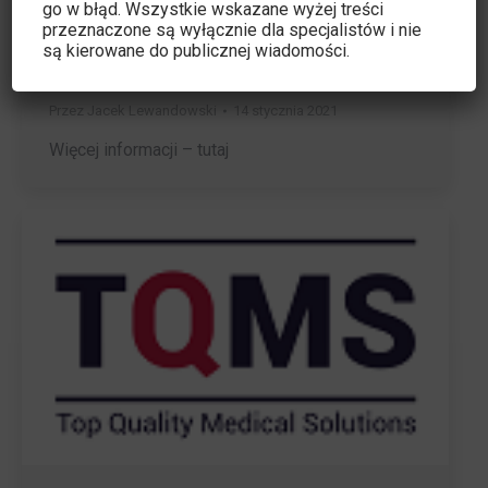
WORKFLOW: How Alignrt Advance
go w błąd. Wszystkie wskazane wyżej treści
przeznaczone są wyłącznie dla specjalistów i nie
optimizes efficiency
są kierowane do publicznej wiadomości.
Aktualności
,
Czytelnia
,
Firmy
,
Partnerzy
,
Polecane
Przez
Jacek Lewandowski
14 stycznia 2021
Więcej informacji – tutaj