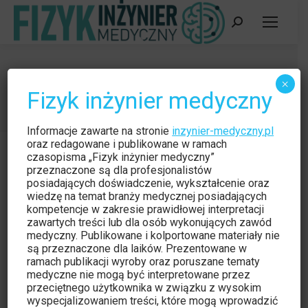
Szukaj:
Partnerzy
×
Fizyk inżynier medyczny
Jesteś tutaj:
Strona główna
Kategoria "Partnerzy"
Informacje zawarte na stronie
inzynier-medyczny.pl
oraz redagowane i publikowane w ramach
czasopisma „Fizyk inżynier medyczny”
przeznaczone są dla profesjonalistów
posiadających doświadczenie, wykształcenie oraz
wiedzę na temat branży medycznej posiadających
kompetencje w zakresie prawidłowej interpretacji
zawartych treści lub dla osób wykonujących zawód
medyczny. Publikowane i kolportowane materiały nie
są przeznaczone dla laików. Prezentowane w
ramach publikacji wyroby oraz poruszane tematy
Free online WEBINAR and live Q&A
medyczne nie mogą być interpretowane przez
przeciętnego użytkownika w związku z wysokim
sessions LESS WORK IN YOUR
wyspecjalizowaniem treści, które mogą wprowadzić