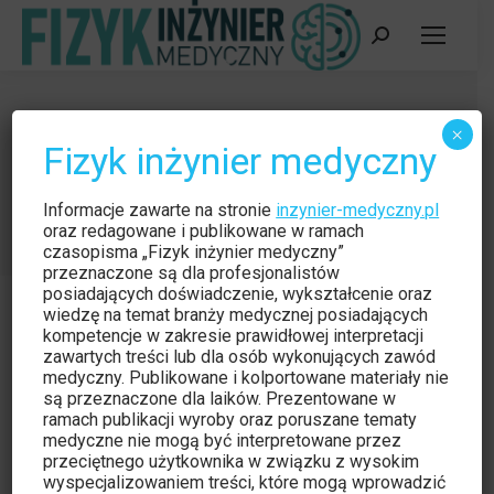
Szukaj:
Rola technika elektroradiologii w
×
Fizyk inżynier medyczny
procesie radioterapii
Jesteś tutaj:
Strona główna
Czytelnia
Informacje zawarte na stronie
inzynier-medyczny.pl
Rola technika elektroradiologii w procesie…
oraz redagowane i publikowane w ramach
czasopisma „Fizyk inżynier medyczny”
przeznaczone są dla profesjonalistów
posiadających doświadczenie, wykształcenie oraz
wiedzę na temat branży medycznej posiadających
kompetencje w zakresie prawidłowej interpretacji
zawartych treści lub dla osób wykonujących zawód
medyczny. Publikowane i kolportowane materiały nie
Czytelnia
paź
są przeznaczone dla laików. Prezentowane w
20
ramach publikacji wyroby oraz poruszane tematy
medyczne nie mogą być interpretowane przez
2012
przeciętnego użytkownika w związku z wysokim
wyspecjalizowaniem treści, które mogą wprowadzić