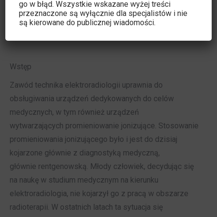
go w błąd. Wszystkie wskazane wyżej treści
przeznaczone są wyłącznie dla specjalistów i nie
są kierowane do publicznej wiadomości.
Wstęp
Zawód technika elektroradiologii uprawnia do
obsługiwania urządzeń dedykowanych do celów
medycznych, w tym również urządzeń
wytwarzających promieniowanie jonizujące. Stosowanie
promieniowania jonizującego było i jest do dzisiaj
kojarzone głównie z diagnostyką medyczną,
głównie rentgenowską. Młody człowiek, decydując się
na naukę w studium medycznym na kierunku
elektroradiologia, nie kojarzył go z pracą w obszarze
radioterapii. W ostatnich latach ta sytuacja się