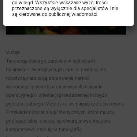
go w błąd. Wszystkie wskazane wyżej treści
przeznaczone są wyłącznie dla specjalistów i nie
są kierowane do publicznej wiadomości.
Wstęp
Tendencje chirurgii, zarówno w technikach
minimalnie inwazyjnych, jak opierających się na
robotyce, narzucają stosowanie metod
wspomagających chirurga w wizualizacji pola
operacyjnego i orientacji przestrzennej narzędzi
podczas zabiegu. Metody te wymagają rzetelnej oceny.
Przykładami technologii medycznych, które muszą
podlegać takiej ocenie, są chirurgia wspomagana
komputerowo stosująca tomografię