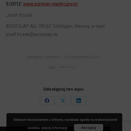
3/2012:
www.inzynier-medyczny.pl
Josef Kozak
AESCULAP AG, 78532 Tuttlingen, Niemcy, e-mail:
josef.kozak@aesculap.de
Kategoria:
Czytelnia
20 października 2012
Tagi:
IFM 3/2012
Udostępnij ten wpis
Share
Share
Share
on
on
on
Dalszym korzystaniem z witryny, wyrażasz zgodę na wykorzystanie
Facebook
X
LinkedIn
Akceptuj
cookies.
więcej informacji