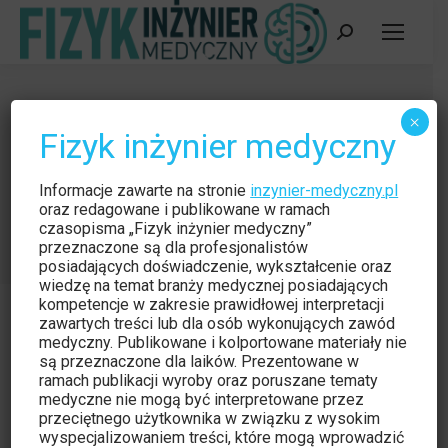
Szukaj:
Stan techniki nawigacji medycznej
×
Fizyk inżynier medyczny
w obszarach chirurgii wspomaganej
komputerowo
Informacje zawarte na stronie
inzynier-medyczny.pl
Jesteś tutaj:
oraz redagowane i publikowane w ramach
Strona główna
Czytelnia
czasopisma „Fizyk inżynier medyczny”
Stan techniki nawigacji medycznej w…
przeznaczone są dla profesjonalistów
posiadających doświadczenie, wykształcenie oraz
wiedzę na temat branży medycznej posiadających
kompetencje w zakresie prawidłowej interpretacji
zawartych treści lub dla osób wykonujących zawód
medyczny. Publikowane i kolportowane materiały nie
są przeznaczone dla laików. Prezentowane w
Czytelnia
paź
ramach publikacji wyroby oraz poruszane tematy
medyczne nie mogą być interpretowane przez
20
przeciętnego użytkownika w związku z wysokim
wyspecjalizowaniem treści, które mogą wprowadzić
2012