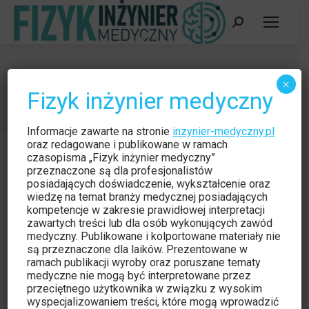
Szukaj:
Pakiet wakacyjny IFM
×
Fizyk inżynier medyczny
Jesteś tutaj:
Strona główna
Czytelnia
Pakiet wakacyjny IFM
Informacje zawarte na stronie
inzynier-medyczny.pl
oraz redagowane i publikowane w ramach
czasopisma „Fizyk inżynier medyczny”
przeznaczone są dla profesjonalistów
posiadających doświadczenie, wykształcenie oraz
wiedzę na temat branży medycznej posiadających
Czytelnia
lip
kompetencje w zakresie prawidłowej interpretacji
3
zawartych treści lub dla osób wykonujących zawód
medyczny. Publikowane i kolportowane materiały nie
2013
są przeznaczone dla laików. Prezentowane w
ramach publikacji wyroby oraz poruszane tematy
medyczne nie mogą być interpretowane przez
przeciętnego użytkownika w związku z wysokim
wyspecjalizowaniem treści, które mogą wprowadzić