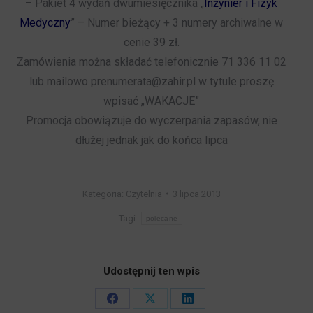
–
Pakiet 4 wydań
dwumiesięcznika „
Inżynier i Fizyk
Medyczny
” –
Numer bieżący + 3 numery archiwalne w
cenie 39 zł.
Zamówienia można składać telefonicznie
71 336 11 02
lub mailowo
prenumerata@zahir.pl
w tytule proszę
wpisać „WAKACJE”
Promocja obowiązuje do wyczerpania zapasów, nie
dłużej jednak jak do końca lipca
Kategoria:
Czytelnia
3 lipca 2013
Tagi:
polecane
Udostępnij ten wpis
Share
Share
Share