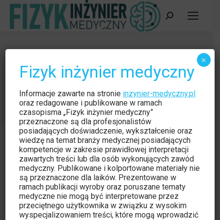
Szukaj:
Kardiotoksyczność w leczeniu raka
×
Fizyk inżynier medyczny
piersi
Jesteś tutaj:
Strona główna
Czytelnia
Informacje zawarte na stronie
inzynier-medyczny.pl
Kardiotoksyczność w leczeniu raka piersi
oraz redagowane i publikowane w ramach
czasopisma „Fizyk inżynier medyczny”
przeznaczone są dla profesjonalistów
posiadających doświadczenie, wykształcenie oraz
wiedzę na temat branży medycznej posiadających
kompetencje w zakresie prawidłowej interpretacji
zawartych treści lub dla osób wykonujących zawód
medyczny. Publikowane i kolportowane materiały nie
Czytelnia
wrz
są przeznaczone dla laików. Prezentowane w
9
Naukowe
ramach publikacji wyroby oraz poruszane tematy
medyczne nie mogą być interpretowane przez
2014
przeciętnego użytkownika w związku z wysokim
wyspecjalizowaniem treści, które mogą wprowadzić