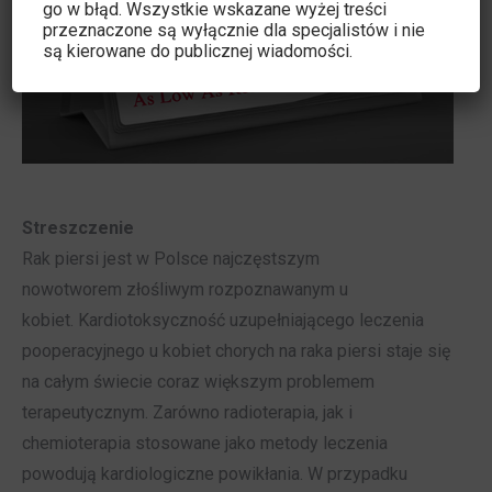
go w błąd. Wszystkie wskazane wyżej treści
przeznaczone są wyłącznie dla specjalistów i nie
są kierowane do publicznej wiadomości.
Streszczenie
Rak piersi jest w Polsce najczęstszym
nowotworem złośliwym rozpoznawanym u
kobiet. Kardiotoksyczność uzupełniającego leczenia
pooperacyjnego u kobiet chorych na raka piersi staje się
na całym świecie coraz większym problemem
terapeutycznym. Zarówno radioterapia, jak i
chemioterapia stosowane jako metody leczenia
powodują kardiologiczne powikłania. W przypadku