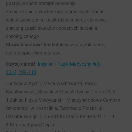
postęp w chemioterapii powoduje
zmniejszenie powikłań kardiologicznych. Nadal
jednak zaburzenia i uszkodzenia serca stanowią
znaczną część skutków ubocznych leczenia
onkologicznego.
Słowa kluczowe:
kardiotoksyczność, rak piersi,
radioterapia, chemioterapia
Czytaj całość:
Inżynier i Fizyk Medyczny 4(3),
2014, 209-213
Justyna Wittych1, Marta Wachowicz1, Paweł
Banatkiewicz2, Stanisław Mitura3, Iwona Gisterek2, 3
1 Zakład Fizyki Medycznej – Międzynarodowe Centrum
Onkoterapii w Koszalinie, Euromedic Polska, ul.
Chałubińskiego 7, 75-581 Koszalin, tel. +48 94 71 11
300, e-mail: jkwg@wp.pl