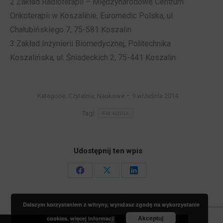
2 Zakład Radioterapii – Międzynarodowe Centrum
Onkoterapii w Koszalinie, Euromedic Polska, ul.
Chałubińskiego 7, 75-581 Koszalin
3 Zakład Inżynierii Biomedycznej, Politechnika
Koszalińska, ul. Śniadeckich 2, 75-441 Koszalin
Kategorie:
Czytelnia
,
Naukowe
9 września 2014
Tagi:
IFM 4/2014
Udostępnij ten wpis
Share
Share
Share
on
on
on
Dalszym korzystaniem z witryny, wyrażasz zgodę na wykorzystanie
Facebook
X
LinkedIn
Akceptuj
cookies.
więcej informacji