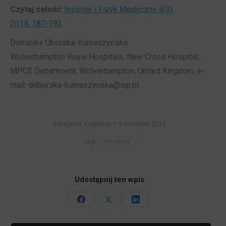
Czytaj całość:
Inżynier i Fizyk Medyczny 4(3),
2014, 187-192
Dominika Oborska-Kumaszyńska
Wolverhampton Royal Hospitals, New Cross Hospital,
MPCE Department, Wolverhampton, United Kingdom, e-
mail: doborska-kumaszynska@wp.pl
Kategoria:
Czytelnia
9 września 2014
Tagi:
IFM 4/2014
Udostępnij ten wpis
Share
Share
Share
on
on
on