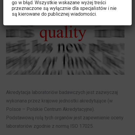
go w błąd. Wszystkie wskazane wyżej treści
9
przeznaczone są wyłącznie dla specjalistów i nie
są kierowane do publicznej wiadomości.
2014
Akredytacja laboratoriów badawczych jest zazwyczaj
wykonana przez krajowe jednostki akredytujące (w
Polsce – Polskie Centrum Akredytacyjne).
Podstawową rolą tych organów jest zapewnienie oceny
laboratoriów zgodnie z normą ISO 17025.