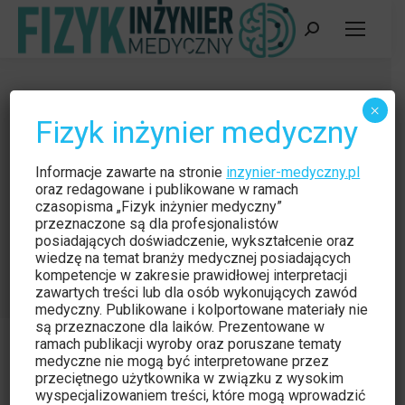
Szukaj:
Praktyczny poradnik spełnienia
×
Fizyk inżynier medyczny
wymogów z systemów akredytacji
laboratorium w oparciu o normę ISO
Informacje zawarte na stronie
inzynier-medyczny.pl
17025:2005 lub równoważnych
oraz redagowane i publikowane w ramach
czasopisma „Fizyk inżynier medyczny”
norm krajowych Część III
przeznaczone są dla profesjonalistów
posiadających doświadczenie, wykształcenie oraz
Jesteś tutaj:
wiedzę na temat branży medycznej posiadających
Strona główna
Czytelnia
kompetencje w zakresie prawidłowej interpretacji
Praktyczny poradnik spełnienia wymogów z…
zawartych treści lub dla osób wykonujących zawód
medyczny. Publikowane i kolportowane materiały nie
są przeznaczone dla laików. Prezentowane w
ramach publikacji wyroby oraz poruszane tematy
medyczne nie mogą być interpretowane przez
przeciętnego użytkownika w związku z wysokim
wyspecjalizowaniem treści, które mogą wprowadzić
Czytelnia
wrz