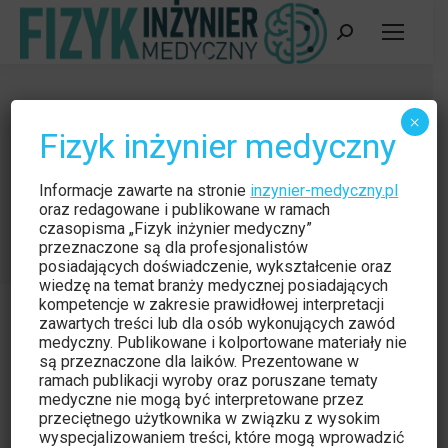
Szukaj:
Wpływ materiału endoprotezy
×
Fizyk inżynier medyczny
stawu biodrowego na wartość
indeksu ekspozycji i parametru DAP
Informacje zawarte na stronie
inzynier-medyczny.pl
Jesteś tutaj:
oraz redagowane i publikowane w ramach
Strona główna
Czytelnia
czasopisma „Fizyk inżynier medyczny”
Wpływ materiału endoprotezy stawu biodrowego…
przeznaczone są dla profesjonalistów
posiadających doświadczenie, wykształcenie oraz
wiedzę na temat branży medycznej posiadających
kompetencje w zakresie prawidłowej interpretacji
zawartych treści lub dla osób wykonujących zawód
medyczny. Publikowane i kolportowane materiały nie
są przeznaczone dla laików. Prezentowane w
Czytelnia
wrz
ramach publikacji wyroby oraz poruszane tematy
medyczne nie mogą być interpretowane przez
9
Naukowe
przeciętnego użytkownika w związku z wysokim
wyspecjalizowaniem treści, które mogą wprowadzić
2014