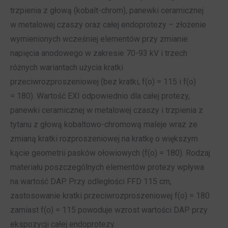
trzpienia z głową (kobalt-chrom), panewki ceramicznej
w metalowej czaszy oraz całej endoprotezy – złożenie
wymienionych wcześniej elementów przy zmianie
napięcia anodowego w zakresie 70-93 kV i trzech
różnych wariantach użycia kratki
przeciwrozproszeniowej (bez kratki, f(o) = 115 i f(o)
= 180). Wartość EXI odpowiednio dla całej protezy,
panewki ceramicznej w metalowej czaszy i trzpienia z
tytanu z głową kobaltowo-chromową maleje wraz ze
zmianą kratki rozproszeniowej na kratkę o większym
kącie geometrii pasków ołowiowych (f(o) = 180). Rodzaj
materiału poszczególnych elementów protezy wpływa
na wartość DAP. Przy odległości FFD 115 cm,
zastosowanie kratki przeciwrozproszeniowej f(o) = 180
zamiast f(o) = 115 powoduje wzrost wartości DAP przy
ekspozycji całej endoprotezy.