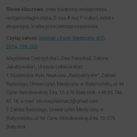
Słowa kluczowe:
staw biodrowy, endoproteza,
rentgenodiagnostyka, D ose A rea P roduct, indeks
ekspozycji, kratka przeciwrozproszeniowa.
Czytaj całość:
Inżynier i Fizyk Medyczny 4(3),
2014, 199-203
Magdalena Czerżyńska1, Ewa Pasieka2, Sabina
Jakubowska1, Urszula Łebkowska2
1 Studenckie Koło Naukowe „Radioaktywni”, Zakład
Radiologii, Uniwersytet Medyczny w Białymstoku, ul. M.
Curie-Skłodowskiej 24a, 15-276 Białystok, +48 85 746
82 18, e-mail: stn.magdalenacz@gmail.com
2 Zakład Radiologii, Uniwersytet Medyczny w
Białymstoku, ul. M. Curie-Skłodowskiej 24a, 15-276
Białystok