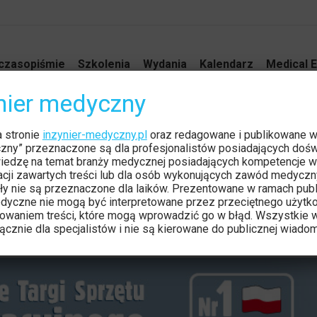
czasopiśmie
Szkolenia
Wydania
Kalendarz
Medical E
ynier medyczny
gi Sprzętu
a stronie
inzynier-medyczny.pl
oraz redagowane i publikowane 
Jeste
czny” przeznaczone są dla profesjonalistów posiadających dośw
iedzę na temat branży medycznej posiadających kompetencje w
BILITACJA
tacji zawartych treści lub dla osób wykonujących zawód medyczn
ły nie są przeznaczone dla laików. Prezentowane w ramach publ
dyczne nie mogą być interpretowane przez przeciętnego użytk
owaniem treści, które mogą wprowadzić go w błąd. Wszystkie w
cznie dla specjalistów i nie są kierowane do publicznej wiadom