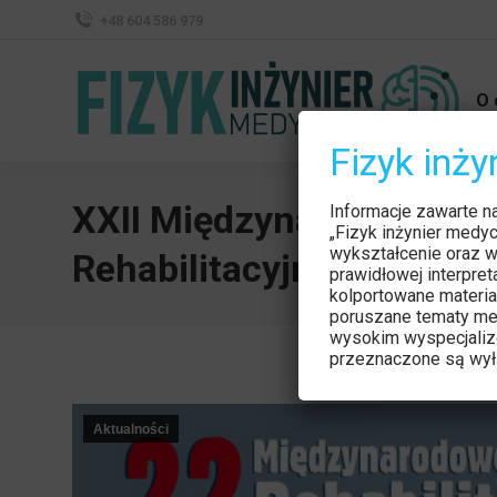
+48 604 586 979
O 
Fizyk inż
XXII Międzynarodowe Tar
Informacje zawarte n
„Fizyk inżynier medy
wykształcenie oraz w
Rehabilitacyjnego REHA
prawidłowej interpre
kolportowane materia
poruszane tematy me
wysokim wyspecjaliz
przeznaczone są wyłą
Aktualności