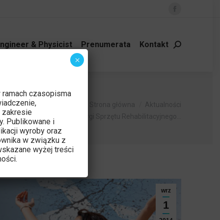
Facebook
page
opens
ngineer & Physicist
Prenumerata
Kontakt
Szukaj:
in
×
new
window
w ramach czasopisma
ś tutaj:
iadczenie,
Strona główna
Aktualności
 zakresie
XXII Międzynarodowe Targi Sprzętu Rehabilitacyjnego…
y. Publikowane i
ikacji wyroby oraz
ownika w związku z
skazane wyżej treści
ości.
wrz
1