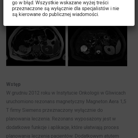
go w błąd. Wszystkie wskazane wyżej treści
przeznaczone są wyłącznie dla specjalistów i nie
są kierowane do publicznej wiadomości.
Wstęp
W grudniu 2012 roku w Instytucie Onkologii w Gliwicach
uruchomiono rezonans magnetyczny Magneton Aera 1,5
T firmy Siemens przeznaczony wyłącznie do
planowania leczenia. Rezonans wyposażony jest w
dodatkowe funkcje i aplikacje, które ułatwiają proces
planowania leczenia pacjentów. Dodatkowym atutem