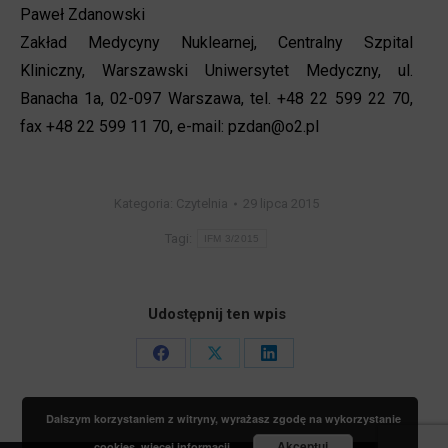
Paweł Zdanowski
Zakład Medycyny Nuklearnej, Centralny Szpital
Kliniczny, Warszawski Uniwersytet Medyczny, ul.
Banacha 1a, 02-097 Warszawa, tel. +48 22 599 22 70,
fax +48 22 599 11 70, e-mail: pzdan@o2.pl
Kategoria:
Czytelnia
29 lipca 2015
Tagi:
IFM 3/2015
Udostępnij ten wpis
Share
Share
Share
on
on
on
Dalszym korzystaniem z witryny, wyrażasz zgodę na wykorzystanie
Facebook
X
LinkedIn
Akceptuj
cookies.
więcej informacji