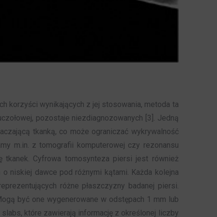
h korzyści wynikających z jej stosowania, metoda ta
uczołowej, pozostaje niezdiagnozowanych [3]. Jedną
otaczającą tkanką, co może ograniczać wykrywalność
amy m.in. z tomografii komputerowej czy rezonansu
tkanek. Cyfrowa tomosynteza piersi jest również
 o niskiej dawce pod różnymi kątami. Każda kolejna
eprezentujących różne płaszczyzny badanej piersi.
. Mogą być one wygenerowane w odstępach 1 mm lub
abs, które zawierają informację z określonej liczby