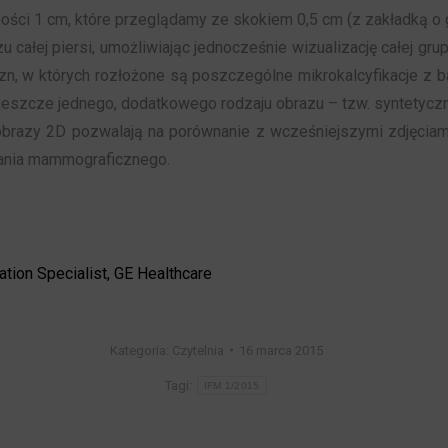
ści 1 cm, które przeglądamy ze skokiem 0,5 cm (z zakładką o g
ałej piersi, umożliwiając jednocześnie wizualizację całej grup
, w których rozłożone są poszczególne mikrokalcyfikacje z bad
eszcze jednego, dodatkowego rodzaju obrazu – tzw. syntetycz
 obrazy 2D pozwalają na porównanie z wcześniejszymi zdjęcia
dania mammograficznego.
tion Specialist, GE Healthcare
Kategoria:
Czytelnia
16 marca 2015
Tagi:
IFM 1/2015