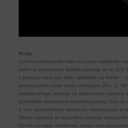
Wstęp
Cyfrowa mammografia stała się nowym standardem we wc
nadal ma ograniczenia. Badania pokazują, że ok. 22%
z przyczyn może być efekt nakładania się tkanek – z
patologicznych zmian przez radiologów (Rys. 1). Ob
magnetycznego, pozwala na generowanie obrazów po
przykładem obrazowania wolumetrycznego, która do ak
z serii wykonywanych ekspozycji nazywana jest proj
Obrazy uzyskane ze wszystkich projekcji wnoszą in
0,5 mm od siebie. Dodatkowo, oprócz serii płaszczyzn,