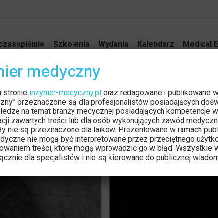
czasopiśmie
Szkolenia
Wydania
Kalendarz
Medical E
ynier medyczny
rsi
a stronie
inzynier-medyczny.pl
oraz redagowane i publikowane 
czny” przeznaczone są dla profesjonalistów posiadających dośw
iedzę na temat branży medycznej posiadających kompetencje w
tacji zawartych treści lub dla osób wykonujących zawód medyczn
ły nie są przeznaczone dla laików. Prezentowane w ramach publ
dyczne nie mogą być interpretowane przez przeciętnego użytk
owaniem treści, które mogą wprowadzić go w błąd. Wszystkie w
cznie dla specjalistów i nie są kierowane do publicznej wiadom