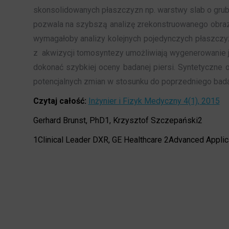
skonsolidowanych płaszczyzn np. warstwy slab o grubo
pozwala na szybszą analizę zrekonstruowanego obrazu c
wymagałoby analizy kolejnych pojedynczych płaszczyzn
z akwizycji tomosyntezy umożliwiają wygenerowanie j
dokonać szybkiej oceny badanej piersi. Syntetyczne
potencjalnych zmian w stosunku do poprzedniego ba
Czytaj całość:
Inżynier i Fizyk Medyczny 4(1), 2015
Gerhard Brunst, PhD1, Krzysztof Szczepański2
1Clinical Leader DXR, GE Healthcare 2Advanced Applica