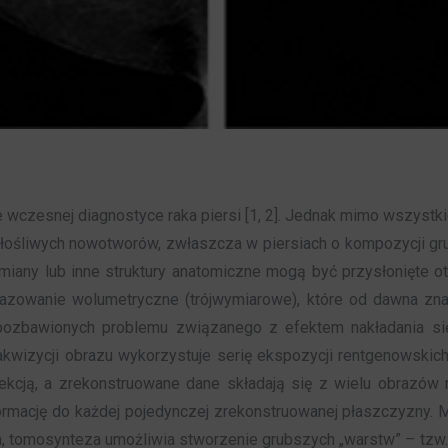
zesnej diagnostyce raka piersi [1, 2]. Jednak mimo wszystkic
 złośliwych nowotworów, zwłaszcza w piersiach o kompozycji gr
miany lub inne struktury anatomiczne mogą być przysłonięte 
razowanie wolumetryczne (trójwymiarowe), które od dawna zn
zbawionych problemu związanego z efektem nakładania się 
wizycji obrazu wykorzystuje serię ekspozycji rentgenowskich
ekcją, a zrekonstruowane dane składają się z wielu obrazów r
formację do każdej pojedynczej zrekonstruowanej płaszczyzny
 tomosynteza umożliwia stworzenie grubszych „warstw” – tzw. sl