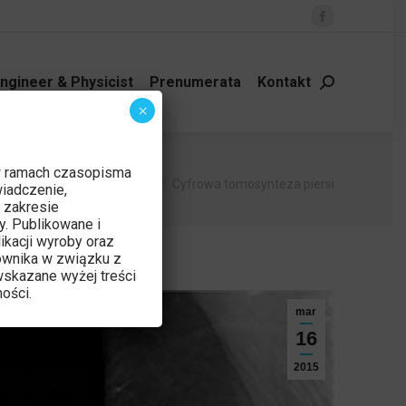
Facebook
page
opens
ngineer & Physicist
Prenumerata
Kontakt
Szukaj:
in
×
new
window
w ramach czasopisma
Jesteś tutaj:
Strona główna
Czytelnia
Cyfrowa tomosynteza piersi
iadczenie,
 zakresie
y. Publikowane i
ikacji wyroby oraz
ownika w związku z
skazane wyżej treści
ości.
mar
16
2015