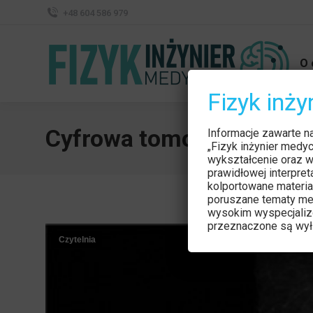
+48 604 586 979
O 
Fizyk inż
Cyfrowa tomosynteza pie
Informacje zawarte n
„Fizyk inżynier medy
wykształcenie oraz w
prawidłowej interpre
kolportowane materia
poruszane tematy me
wysokim wyspecjaliz
przeznaczone są wyłą
Czytelnia