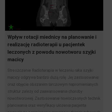
Wpływ rotacji miednicy na planowanie i
realizację radioterapii u pacjentek
leczonych z powodu nowotworu szyjki
macicy
Streszczenie Radioterapia w leczeniu raka szyjki
macicy odgrywa bardzo dużą rolę. Jej zastosowanie
oraz objęcie obszarem tarczowym napromienianych
struktur zależy od zaawansowania choroby
nowotworowej. Zastosowanie nowoczesnych technik
planowania oraz weryfikacji ułożenia pacjenta