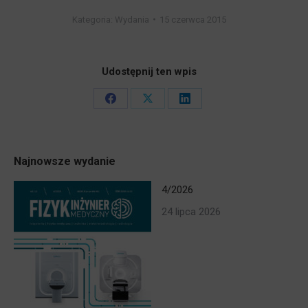
Kategoria:
Wydania
15 czerwca 2015
Udostępnij ten wpis
Share
Share
Share
on
on
on
Facebook
X
LinkedIn
Najnowsze wydanie
4/2026
24 lipca 2026