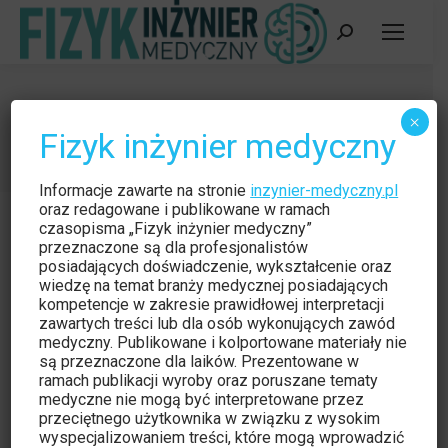
Szukaj:
IFM 3/2015
×
Fizyk inżynier medyczny
Jesteś tutaj:
Strona główna
Wydania
IFM 3/2015
Informacje zawarte na stronie
inzynier-medyczny.pl
oraz redagowane i publikowane w ramach
czasopisma „Fizyk inżynier medyczny”
przeznaczone są dla profesjonalistów
posiadających doświadczenie, wykształcenie oraz
wiedzę na temat branży medycznej posiadających
kompetencje w zakresie prawidłowej interpretacji
zawartych treści lub dla osób wykonujących zawód
medyczny. Publikowane i kolportowane materiały nie
są przeznaczone dla laików. Prezentowane w
ramach publikacji wyroby oraz poruszane tematy
medyczne nie mogą być interpretowane przez
przeciętnego użytkownika w związku z wysokim
wyspecjalizowaniem treści, które mogą wprowadzić