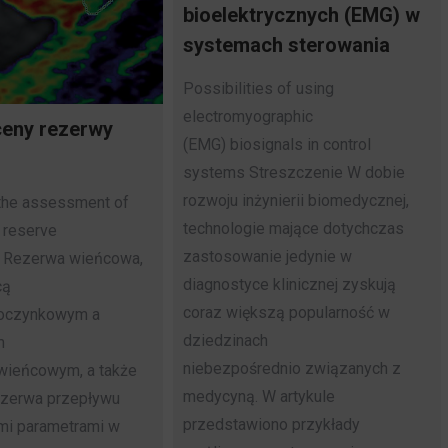
bioelektrycznych (EMG) w
systemach sterowania
Possibilities of using
electromyographic
eny rezerwy
(EMG) biosignals in control
j
systems Streszczenie W dobie
rozwoju inżynierii biomedycznej,
the assessment of
technologie mające dotychczas
 reserve
zastosowanie jedynie w
e Rezerwa wieńcowa,
diagnostyce klinicznej zyskują
cą
coraz większą popularność w
oczynkowym a
dziedzinach
m
niebezpośrednio związanych z
wieńcowym, a także
medycyną. W artykule
ezerwa przepływu
przedstawiono przykłady
mi parametrami w