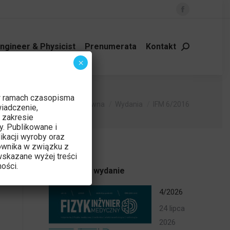
Facebook
page
opens
ngineer & Physicist
Prenumerata
Kontakt
Szukaj:
in
×
new
window
w ramach czasopisma
Jesteś tutaj:
Strona główna
Wydania
IFM 6/2016
iadczenie,
 zakresie
y. Publikowane i
ikacji wyroby oraz
ownika w związku z
skazane wyżej treści
ości.
Najnowsze wydanie
4/2026
24 lipca
2026