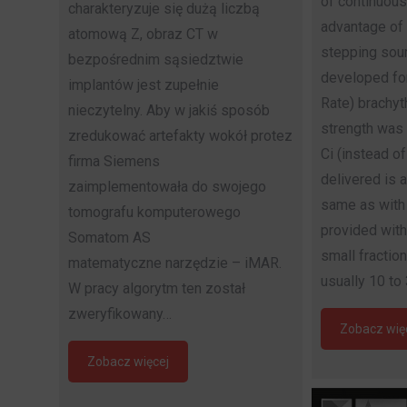
of continuous
charakteryzuje się dużą liczbą
advantage of
atomową Z, obraz CT w
stepping sou
bezpośrednim sąsiedztwie
developed fo
implantów jest zupełnie
Rate) brachyt
nieczytelny. Aby w jakiś sposób
strength was
zredukować artefakty wokół protez
Ci (instead of
firma Siemens
delivered is 
zaimplementowała do swojego
same as with 
tomografu komputerowego
provided with
Somatom AS
small fraction
matematyczne narzędzie – iMAR.
usually 10 to
W pracy algorytm ten został
zweryfikowany…
Zobacz wię
Zobacz więcej