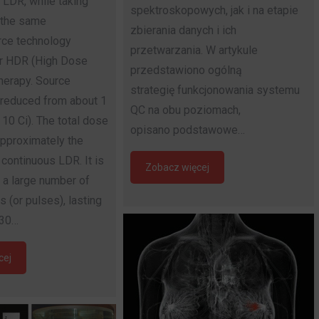
 LDR, while taking
spektroskopowych, jak i na etapie
 the same
zbierania danych i ich
rce technology
przetwarzania. W artykule
r HDR (High Dose
przedstawiono ogólną
herapy. Source
strategię funkcjonowania systemu
 reduced from about 1
QC na obu poziomach,
 10 Ci). The total dose
opisano podstawowe…
approximately the
continuous LDR. It is
Zobacz więcej
 a large number of
s (or pulses), lasting
 30…
cej