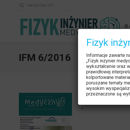
+48 604 586 979
O 
Fizyk inż
IFM 6/2016
Informacje zawarte n
„Fizyk inżynier medy
wykształcenie oraz w
prawidłowej interpre
kolportowane materia
poruszane tematy me
wysokim wyspecjaliz
przeznaczone są wyłą