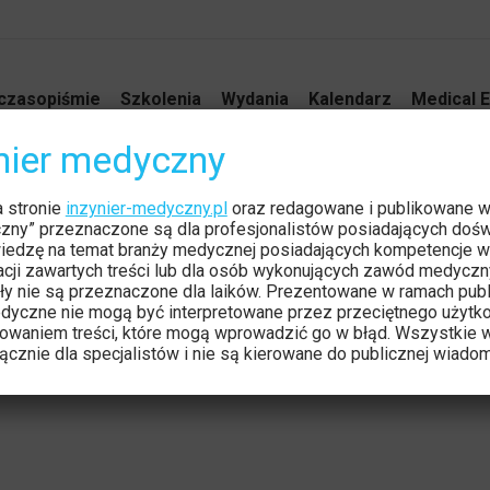
czasopiśmie
Szkolenia
Wydania
Kalendarz
Medical E
ynier medyczny
a stronie
inzynier-medyczny.pl
oraz redagowane i publikowane 
czny” przeznaczone są dla profesjonalistów posiadających dośw
iedzę na temat branży medycznej posiadających kompetencje w
tacji zawartych treści lub dla osób wykonujących zawód medyczn
ły nie są przeznaczone dla laików. Prezentowane w ramach publ
dyczne nie mogą być interpretowane przez przeciętnego użytk
owaniem treści, które mogą wprowadzić go w błąd. Wszystkie w
cznie dla specjalistów i nie są kierowane do publicznej wiadom
Spis treści