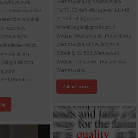
Warszawska, ul. Nowowiejska
u rokowania u
15/19, 00-665 Warszawa, tel. +48
trym zawałem serca
22 234 74 97, e-mail:
e efektów leczenia
mikolajkegler@gmail.com 2
go, rezonans
Wydział Mechatroniki, Politechnika
 pozwalający
Warszawska, ul. św. Andrzeja
 zbadanie innych
Boboli 8, 02-525 Warszawa 3
unkcjonalnych
Wydział Transportu, Politechnika
 (Single-photon
Warszawska,…
mputed
 PET (Positron
Zobacz więcej
cej