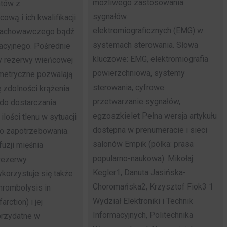
możliwego zastosowania
ntów z
sygnałów
ową i ich kwalifikacji
elektromiograficznych (EMG) w
 zachowawczego bądź
systemach sterowania. Słowa
acyjnego. Pośrednie
kluczowe: EMG, elektromiografia
y rezerwy wieńcowej
powierzchniowa, systemy
metryczne pozwalają
sterowania, cyfrowe
ę zdolności krążenia
przetwarzanie sygnałów,
o dostarczania
egzoszkielet Pełna wersja artykułu
ilości tlenu w sytuacji
dostępna w prenumeracie i sieci
o zapotrzebowania.
salonów Empik (półka: prasa
uzji mięśnia
popularno-naukowa). Mikołaj
rezerwy
Kegler1, Danuta Jasińska-
korzystuje się także
Choromańska2, Krzysztof Fiok3 1
hrombolysis in
Wydział Elektroniki i Technik
arction) i jej
Informacyjnych, Politechnika
przydatne w