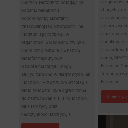
prognozowani
chorych. Metody te polegają na
chorych z os
podaniu badanemu
oraz w oceni
odpowiedniej substancji
reperfuzyjne
znakowanej radioizotopem i na
magnetyczny
śledzeniu jej rozkładu w
dodatkowo na
organizmie. Stosowane związki
parametrów f
chemiczne określa się nazwą
serca, SPECT
radiofarmaceutyków.
Emission Co
Radiofarmaceutyki mogą
Tomography),
służyć zarówno w diagnostyce, jak
Emission…
i leczeniu. Przez wiele lat terapia
radioizotopami była ograniczona
Zobacz wię
do zastosowania 131I w leczeniu
raka tarczycy oraz
nadczynności tarczycy, a…