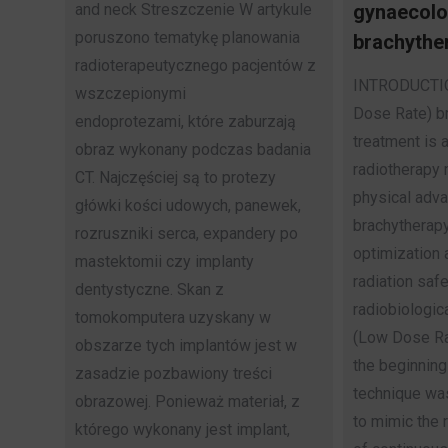
and neck Streszczenie W artykule
gynaecolo
poruszono tematykę planowania
brachythe
radioterapeutycznego pacjentów z
INTRODUCTI
wszczepionymi
Dose Rate) b
endoprotezami, które zaburzają
treatment is 
obraz wykonany podczas badania
radiotherapy
CT. Najczęściej są to protezy
physical adv
główki kości udowych, panewek,
brachytherapy
rozruszniki serca, expandery po
optimization 
mastektomii czy implanty
radiation safe
dentystyczne. Skan z
radiobiologic
tomokomputera uzyskany w
(Low Dose Rat
obszarze tych implantów jest w
the beginning
zasadzie pozbawiony treści
technique wa
obrazowej. Ponieważ materiał, z
to mimic the 
którego wykonany jest implant,