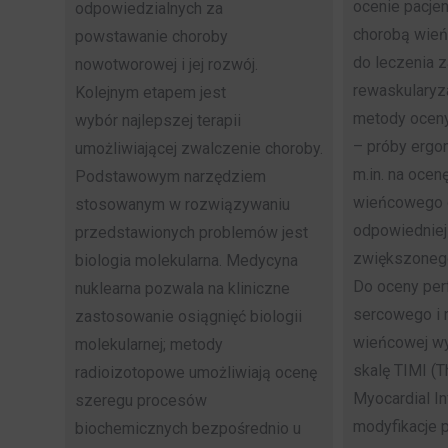
ocenie pacje
odpowiedzialnych za
chorobą wieńc
powstawanie choroby
do leczenia
nowotworowej i jej rozwój.
rewaskularyz
Kolejnym etapem jest
metody ocen
wybór najlepszej terapii
– próby ergo
umożliwiającej zwalczenie choroby.
m.in. na ocen
Podstawowym narzędziem
wieńcowego d
stosowanym w rozwiązywaniu
odpowiedniej 
przedstawionych problemów jest
zwiększoneg
biologia molekularna. Medycyna
Do oceny perf
nuklearna pozwala na kliniczne
sercowego i 
zastosowanie osiągnięć biologii
wieńcowej wy
molekularnej; metody
skalę TIMI (T
radioizotopowe umożliwiają ocenę
Myocardial Inf
szeregu procesów
modyfikacje 
biochemicznych bezpośrednio u