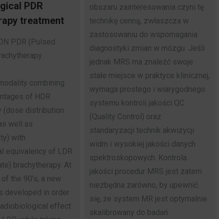
gical PDR
obszaru zainteresowania czyni tę
rapy treatment
technikę cenną, zwłaszcza w
zastosowaniu do wspomagania
ON PDR (Pulsed
diagnostyki zmian w mózgu. Jeśli
rachytherapy
jednak MRS ma znaleźć swoje
a
stałe miejsce w praktyce klinicznej,
 modality combining
wymaga prostego i wiarygodnego
antages of HDR
systemu kontroli jakości QC
 (dose distribution
(Quality Control) oraz
as well as
standaryzacji technik akwizycji
ty) with
widm i wysokiej jakości danych
al equivalency of LDR
spektroskopowych. Kontrola
e) brachytherapy. At
jakości procedur MRS jest zatem
 of the 90’s, a new
niezbędna zarówno, by upewnić
s developed in order
się, że system MR jest optymalnie
radiobiological effect
skalibrowany do badań