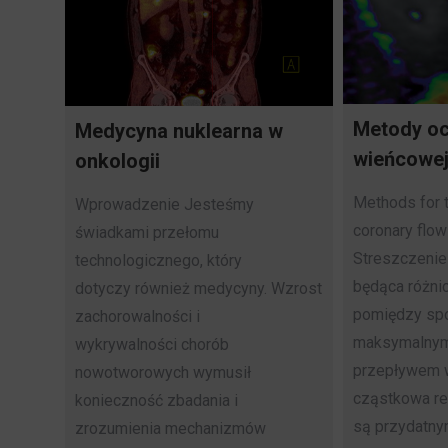
Metody oc
Medycyna nuklearna w
wieńcowe
onkologii
Methods for 
Wprowadzenie Jesteśmy
coronary flow
świadkami przełomu
Streszczeni
technologicznego, który
będąca różni
dotyczy również medycyny. Wzrost
pomiędzy sp
zachorowalności i
maksymalny
wykrywalności chorób
przepływem 
nowotworowych wymusił
cząstkowa r
konieczność zbadania i
są przydatny
zrozumienia mechanizmów