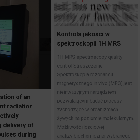
Kontrola jakości w
spektroskopii 1H MRS
1H MRS spectroscopy quality
control Streszczenie
Spektroskopia rezonansu
magnetycznego in vivo (MRS) jest
nieinwazyjnym narzędziem
ation of an
pozwalającym badać procesy
nt radiation
zachodzące w organizmach
ctively
żywych na poziomie molekularnym.
 delivery of
Możliwość ilościowej
pulses during
analizy biochemicznej wybranego