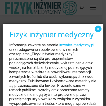
Szukaj:
Mniejszy może więcej. Diagnostyka
×
Fizyk inżynier medyczny
rentgenowska w nowym wymiarze
Jesteś tutaj:
Strona główna
Czytelnia
Informacje zawarte na stronie
inzynier-medyczny.pl
Mniejszy może więcej. Diagnostyka rentgenowska…
oraz redagowane i publikowane w ramach
czasopisma „Fizyk inżynier medyczny”
przeznaczone są dla profesjonalistów
posiadających doświadczenie, wykształcenie oraz
wiedzę na temat branży medycznej posiadających
kompetencje w zakresie prawidłowej interpretacji
zawartych treści lub dla osób wykonujących zawód
medyczny. Publikowane i kolportowane materiały nie
Czytelnia
cze
są przeznaczone dla laików. Prezentowane w
6
ramach publikacji wyroby oraz poruszane tematy
medyczne nie mogą być interpretowane przez
2016
przeciętnego użytkownika w związku z wysokim
wyspecjalizowaniem treści, które mogą wprowadzić