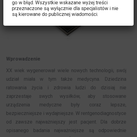
go w błąd. Wszystkie wskazane wyżej treści
przeznaczone są wyłącznie dla specjalistów i nie
są kierowane do publicznej wiadomości.
Wprowadzenie
XX wiek wygenerował wiele nowych technologii, swój
udział miała w tym także medycyna. Dziedzina
ratowania życia i zdrowia ludzi do dzisiaj nie
zaprzestaje swych wysiłków, aby stosowane
urządzenia medyczne były coraz lepsze,
bezpieczniejsze i wydajniejsze. W rentgenodiagnostyce
od zawsze najważniejszy jest pacjent. Dla dobrze
opisanego badania najważniejsze są odpowiednie