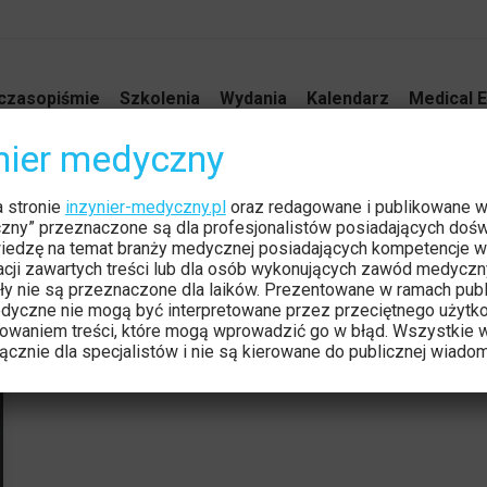
czasopiśmie
Szkolenia
Wydania
Kalendarz
Medical E
ynier medyczny
a stronie
inzynier-medyczny.pl
oraz redagowane i publikowane 
czny” przeznaczone są dla profesjonalistów posiadających dośw
iedzę na temat branży medycznej posiadających kompetencje w
tacji zawartych treści lub dla osób wykonujących zawód medyczn
ły nie są przeznaczone dla laików. Prezentowane w ramach publ
dyczne nie mogą być interpretowane przez przeciętnego użytk
owaniem treści, które mogą wprowadzić go w błąd. Wszystkie w
cznie dla specjalistów i nie są kierowane do publicznej wiadom