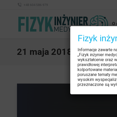
+48 604 586 979
O 
Fizyk inż
21 maja 2018
Informacje zawarte n
„Fizyk inżynier medy
wykształcenie oraz w
prawidłowej interpre
kolportowane materia
poruszane tematy me
wysokim wyspecjaliz
przeznaczone są wyłą