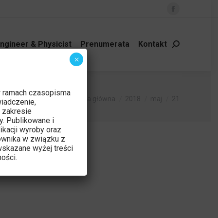
Facebook
page
opens
ngineer & Physicist
Prenumerata
Kontakt
Szukaj:
in
×
new
window
w ramach czasopisma
Jesteś tutaj:
Strona główna
2018
maj
21
iadczenie,
 zakresie
y. Publikowane i
ikacji wyroby oraz
ownika w związku z
skazane wyżej treści
ości.