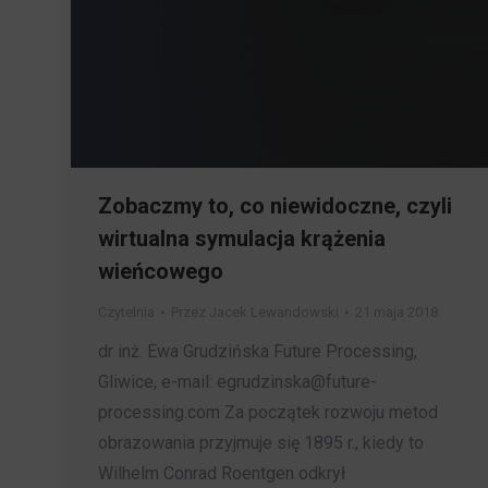
Zobaczmy to, co niewidoczne, czyli
wirtualna symulacja krążenia
wieńcowego
Czytelnia
Przez
Jacek Lewandowski
21 maja 2018
dr inż. Ewa Grudzińska Future Processing,
Gliwice, e-mail: egrudzinska@future-
processing.com Za początek rozwoju metod
obrazowania przyjmuje się 1895 r., kiedy to
Wilhelm Conrad Roentgen odkrył