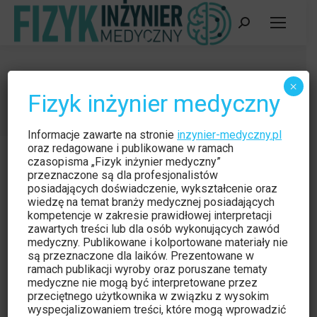
Szukaj:
IFM 3/2019
×
Fizyk inżynier medyczny
Jesteś tutaj:
Strona główna
Wydania
IFM 3/2019
Informacje zawarte na stronie
inzynier-medyczny.pl
oraz redagowane i publikowane w ramach
czasopisma „Fizyk inżynier medyczny”
przeznaczone są dla profesjonalistów
posiadających doświadczenie, wykształcenie oraz
wiedzę na temat branży medycznej posiadających
kompetencje w zakresie prawidłowej interpretacji
zawartych treści lub dla osób wykonujących zawód
medyczny. Publikowane i kolportowane materiały nie
są przeznaczone dla laików. Prezentowane w
ramach publikacji wyroby oraz poruszane tematy
medyczne nie mogą być interpretowane przez
przeciętnego użytkownika w związku z wysokim
wyspecjalizowaniem treści, które mogą wprowadzić