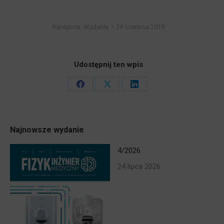
Kategoria:
Wydania
14 czerwca 2019
Udostępnij ten wpis
Share
Share
Share
on
on
on
Facebook
X
LinkedIn
Najnowsze wydanie
4/2026
24 lipca 2026