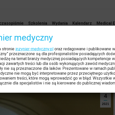
czasopiśmie
Szkolenia
Wydania
Kalendarz
Medical E
ynier medyczny
ra TK w radioterapii
a stronie
inzynier-medyczny.pl
oraz redagowane i publikowane 
Jesteś t
Strona 
czny” przeznaczone są dla profesjonalistów posiadających dośw
iedzę na temat branży medycznej posiadających kompetencje w
tacji zawartych treści lub dla osób wykonujących zawód medyczn
ły nie są przeznaczone dla laików. Prezentowane w ramach publ
dyczne nie mogą być interpretowane przez przeciętnego użytk
owaniem treści, które mogą wprowadzić go w błąd. Wszystkie w
cznie dla specjalistów i nie są kierowane do publicznej wiadom
sty
4
2021