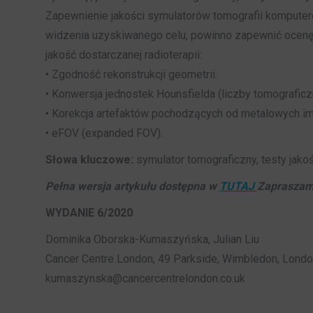
Zapewnienie jakości symulatorów tomografii komputero
widzenia uzyskiwanego celu, powinno zapewnić ocenę,
jakość dostarczanej radioterapii:
• Zgodność rekonstrukcji geometrii.
• Konwersja jednostek Hounsfielda (liczby tomograficz
• Korekcja artefaktów pochodzących od metalowych im
• eFOV (expanded FOV).
Słowa kluczowe:
symulator tomograficzny, testy jako
Pełna wersja artykułu dostępna w
TUTAJ
Zapraszam
WYDANIE 6/2020
Dominika Oborska-Kumaszyńska, Julian Liu
Cancer Centre London, 49 Parkside, Wimbledon, London
kumaszynska@cancercentrelondon.co.uk