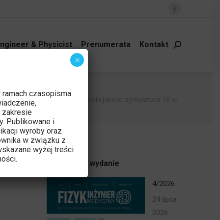
Facebook
page
opens
ngineer & Physicist
Prenumerata
Kontakt
Szukaj:
in
×
new
window
w ramach czasopisma
utaj:
główna
Aktualności
Kontrola jakości symulatora TK w…
iadczenie,
 zakresie
y. Publikowane i
ikacji wyroby oraz
ownika w związku z
skazane wyżej treści
ości.
Najnowsze wydanie
4/2026
24 lipca
2026