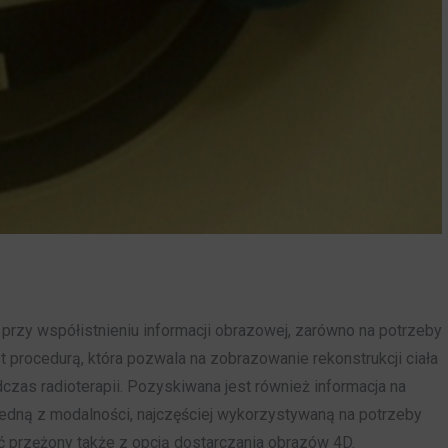
przy współistnieniu informacji obrazowej, zarówno na potrzeby
st procedurą, która pozwala na zobrazowanie rekonstrukcji ciała
dczas radioterapii. Pozyskiwana jest również informacja na
Jedną z modalności, najczęściej wykorzystywaną na potrzeby
yć przężony także z opcją dostarczania obrazów 4D.