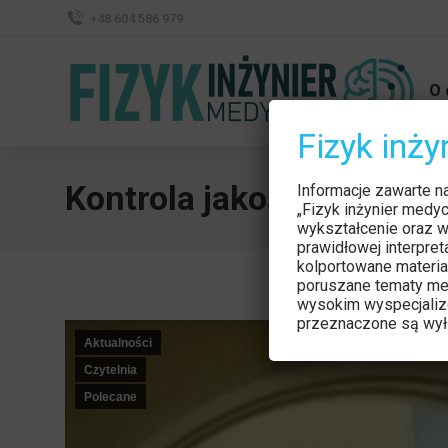
+48 604 586 979
O 
Fizyk inż
Kontrola jakości symulato
Informacje zawarte n
„Fizyk inżynier medy
wykształcenie oraz w
prawidłowej interpre
kolportowane materia
poruszane tematy me
wysokim wyspecjaliz
przeznaczone są wyłą
Aktualności
Czytelnia
Polecane