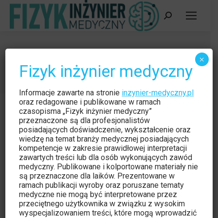
Szukaj:
11 grudnia 2022
×
Fizyk inżynier medyczny
Jesteś tutaj:
Strona główna
2022
grudzień
11
Informacje zawarte na stronie
inzynier-medyczny.pl
oraz redagowane i publikowane w ramach
czasopisma „Fizyk inżynier medyczny”
przeznaczone są dla profesjonalistów
posiadających doświadczenie, wykształcenie oraz
wiedzę na temat branży medycznej posiadających
kompetencje w zakresie prawidłowej interpretacji
zawartych treści lub dla osób wykonujących zawód
medyczny. Publikowane i kolportowane materiały nie
są przeznaczone dla laików. Prezentowane w
ramach publikacji wyroby oraz poruszane tematy
medyczne nie mogą być interpretowane przez
przeciętnego użytkownika w związku z wysokim
wyspecjalizowaniem treści, które mogą wprowadzić