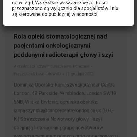
go w błąd. Wszystkie wskazane wyżej treści
przeznaczone są wyłącznie dla specjalistów i nie
są kierowane do publicznej wiadomości.
Rola opieki stomatologicznej nad
pacjentami onkologicznymi
poddanymi radioterapii głowy i szyi
Aktualności
,
Czytelnia
,
Naukowe
,
Polecane
Przez
Jacek Lewandowski
11 grudnia 2022
Dominika Oborska-KumaszyńskaCancer Centre
London, 49 Parkside, Wimbledon, London SW19
5NB, Wielka Brytania; dominika.oborska-
kumaszynska@cancercentrelondon.co.uk (D.O.-
K.) Streszczenie Nowotwory głowy i szyi
obejmują heterogenną grupę nowotworów
wywodzących się z górnych dróg oddechowych i