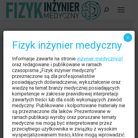
Szukaj:
Doskonałość operacyjna Zakładów
×
Fizyk inżynier medyczny
Diagnostyki Obrazowej – czyli co i
jak?
Informacje zawarte na stronie
inzynier-medyczny.pl
Jesteś tutaj:
oraz redagowane i publikowane w ramach
Strona główna
Aktualności
czasopisma „Fizyk inżynier medyczny”
Doskonałość operacyjna Zakładów Diagnostyki
przeznaczone są dla profesjonalistów
posiadających doświadczenie, wykształcenie oraz
Obrazowej…
wiedzę na temat branży medycznej posiadających
kompetencje w zakresie prawidłowej interpretacji
zawartych treści lub dla osób wykonujących zawód
medyczny. Publikowane i kolportowane materiały nie
są przeznaczone dla laików. Prezentowane w
ramach publikacji wyroby oraz poruszane tematy
Dominika Krupa, Tomasz Pilewicz
medyczne nie mogą być interpretowane przez
przeciętnego użytkownika w związku z wysokim
Philips Polska Sp. z o.o., Al. Jerozolimskie 195B, 02-
wyspecjalizowaniem treści, które mogą wprowadzić
222 Warszawa,