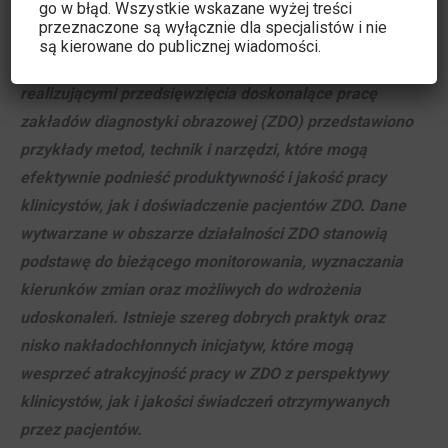
go w błąd. Wszystkie wskazane wyżej treści
https://www.philips.pl/healthcare/consulting
przeznaczone są wyłącznie dla specjalistów i nie
są kierowane do publicznej wiadomości.
W rozmowie redakcji IFM z konsultantami
realizującymi przedsięwzięcia doskonalące pracę
zakładów diagnostyki obrazowej (ZDO) przedstawiono
przykłady metod, technik i narzędzi, które mogą
efektywnie podnieść produktywność i jakość pracy
klinicystów, jak i doświadczenie pacjentów ZDO. Dane
wytwarzane w obszarze działalności ZDO stanowią
podstawę do bieżącego monitorowania, wyznaczania
kierunków zmian oraz możliwych do wdrożenia
udoskonaleń. Istnieje szereg dobrych praktyk oraz
nisko nakładochłonnych inicjatyw, które mogą
wesprzeć atrakcyjność pracy w ZDO z perspektywy
klinicystów, jak i jakości świadczeń otrzymywanych
przez pacjentów.