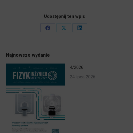
Udostępnij ten wpis
Share
Share
Share
on
on
on
Facebook
X
LinkedIn
Najnowsze wydanie
4/2026
24 lipca 2026