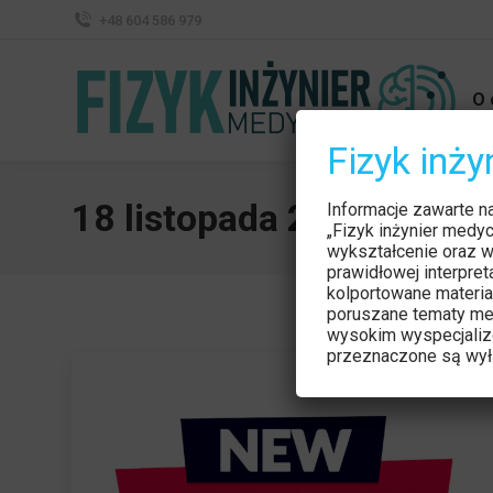
+48 604 586 979
O 
Fizyk inż
18 listopada 2024
Informacje zawarte n
„Fizyk inżynier medy
wykształcenie oraz w
prawidłowej interpre
kolportowane materia
poruszane tematy me
wysokim wyspecjaliz
przeznaczone są wyłą