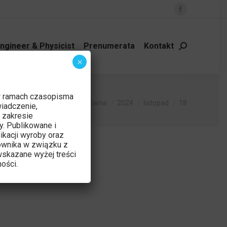
Facebook
page
opens
ngineer & Physicist
Prenumerata
Kontakt
Szukaj:
in
×
new
window
w ramach czasopisma
Jesteś tutaj:
Strona główna
2024
listopad
18
iadczenie,
 zakresie
y. Publikowane i
ikacji wyroby oraz
ownika w związku z
skazane wyżej treści
ości.