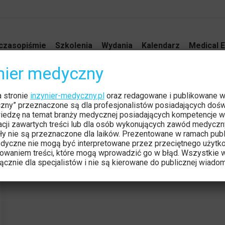
czasopiśmie
Szkolenia
Wydania
Kalendarz
Medical E
ynier medyczny
a stronie
inzynier-medyczny.pl
oraz redagowane i publikowane 
czny” przeznaczone są dla profesjonalistów posiadających dośw
iedzę na temat branży medycznej posiadających kompetencje w
tacji zawartych treści lub dla osób wykonujących zawód medyczn
ły nie są przeznaczone dla laików. Prezentowane w ramach publ
dyczne nie mogą być interpretowane przez przeciętnego użytk
owaniem treści, które mogą wprowadzić go w błąd. Wszystkie w
cznie dla specjalistów i nie są kierowane do publicznej wiadom