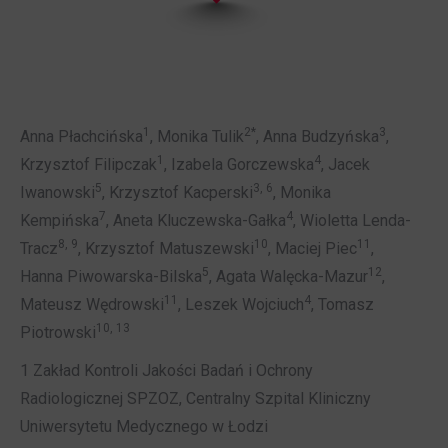
1
2*
3
Anna Płachcińska
, Monika Tulik
, Anna Budzyńska
,
1
4
Krzysztof Filipczak
, Izabela Gorczewska
, Jacek
5
3, 6
Iwanowski
, Krzysztof Kacperski
, Monika
7
4
Kempińska
, Aneta Kluczewska-Gałka
, Wioletta Lenda-
8, 9
10
11
Tracz
, Krzysztof Matuszewski
, Maciej Piec
,
5
12
Hanna Piwowarska-Bilska
, Agata Walęcka-Mazur
,
11
4
Mateusz Wędrowski
, Leszek Wojciuch
, Tomasz
10, 13
Piotrowski
1 Zakład Kontroli Jakości Badań i Ochrony
Radiologicznej SPZOZ, Centralny Szpital Kliniczny
Uniwersytetu Medycznego w Łodzi