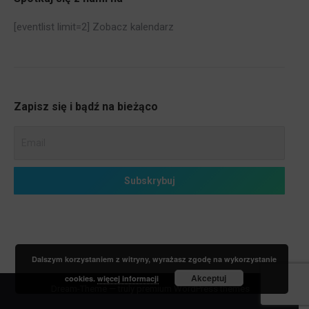
[eventlist limit=2]
Zobacz kalendarz
Zapisz się i bądź na bieżąco
Dalszym korzystaniem z witryny, wyrażasz zgodę na wykorzystanie
Akceptuj
cookies.
więcej informacji
Dream-Theme — truly
premium WordPress themes