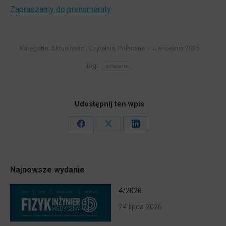
Zapraszamy do prenumeraty
Kategorie:
Aktualności
,
Czytelnia
,
Polecane
4 września 2025
Tagi:
polecane
Udostępnij ten wpis
Share
Share
Share
on
on
on
Facebook
X
LinkedIn
Najnowsze wydanie
4/2026
24 lipca 2026