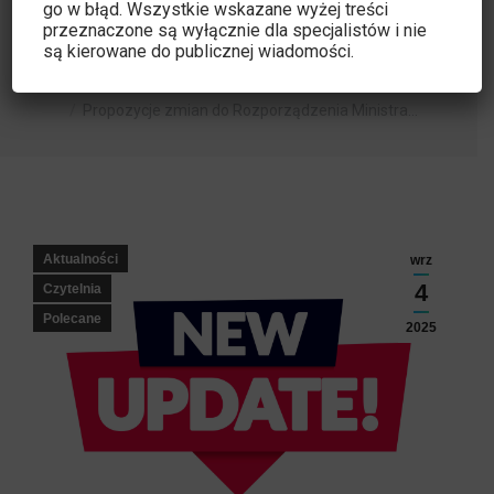
oraz Polskiego Towarzystwa Fizyki
go w błąd. Wszystkie wskazane wyżej treści
przeznaczone są wyłącznie dla specjalistów i nie
Medycznej
są kierowane do publicznej wiadomości.
Jesteś tutaj:
Strona główna
Aktualności
Propozycje zmian do Rozporządzenia Ministra…
Aktualności
wrz
4
Czytelnia
Polecane
2025