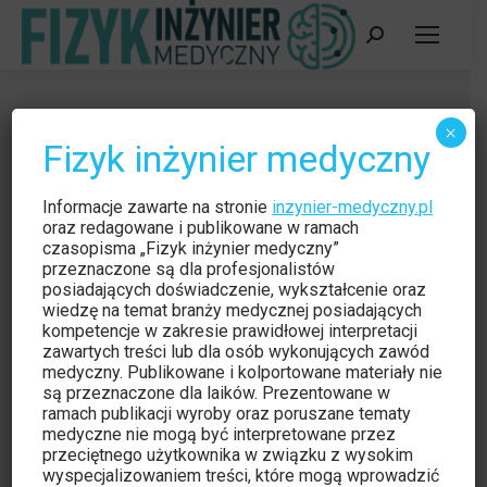
Szukaj:
Propozycje zmian do
×
Fizyk inżynier medyczny
Rozporządzenia Ministra Zdrowia z
dnia 12 grudnia 2022 r. w sprawie
Informacje zawarte na stronie
inzynier-medyczny.pl
testów eksploatacyjnych urządzeń
oraz redagowane i publikowane w ramach
czasopisma „Fizyk inżynier medyczny”
radiologicznych i urządzeń
przeznaczone są dla profesjonalistów
posiadających doświadczenie, wykształcenie oraz
pomocniczych (Dz.U. 2022 poz.
wiedzę na temat branży medycznej posiadających
kompetencje w zakresie prawidłowej interpretacji
2759) w medycynie nuklearnej –
zawartych treści lub dla osób wykonujących zawód
medyczny. Publikowane i kolportowane materiały nie
stanowisko wspólne Sekcji Fizyki
są przeznaczone dla laików. Prezentowane w
Medycznej przy Polskim
ramach publikacji wyroby oraz poruszane tematy
medyczne nie mogą być interpretowane przez
Towarzystwie Medycyny Nuklearnej
przeciętnego użytkownika w związku z wysokim
wyspecjalizowaniem treści, które mogą wprowadzić