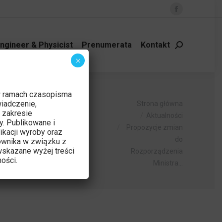
Facebook
page
opens
ngineer & Physicist
Prenumerata
Kontakt
Szukaj:
in
×
new
window
 z dnia 12
w ramach czasopisma
Jesteś tutaj:
iadczenie,
Strona główna
 zakresie
rządzeń
Aktualności
y. Publikowane i
Propozycje zmian
ikacji wyroby oraz
 Sekcji
do
ownika w związku z
skazane wyżej treści
Rozporządzenia
 Medycznej
ości.
Ministra…