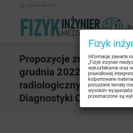
+48 604 586 979
O 
Fizyk inż
Propozycje zmian do Roz
Informacje zawarte n
„Fizyk inżynier medy
wykształcenie oraz w
grudnia 2022 r. w spraw
prawidłowej interpre
kolportowane materia
radiologicznych i urządz
poruszane tematy me
wysokim wyspecjaliz
Diagnostyki Obrazowej P
przeznaczone są wyłą