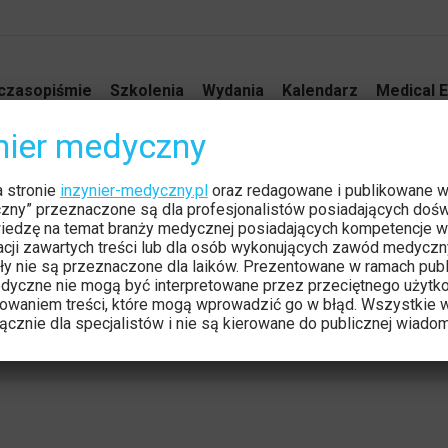
czasopiśmie
Szkolenia
Wydania
Kalendarz
Medical E
ynier medyczny
porządzenia Ministra Zdrowia
a stronie
inzynier-medyczny.pl
oraz redagowane i publikowane 
czny” przeznaczone są dla profesjonalistów posiadających dośw
iedzę na temat branży medycznej posiadających kompetencje w
ie testów eksploatacyjnych u
tacji zawartych treści lub dla osób wykonujących zawód medyczn
ły nie są przeznaczone dla laików. Prezentowane w ramach publ
eń pomocniczych – Inicjatywa
dyczne nie mogą być interpretowane przez przeciętnego użytk
owaniem treści, które mogą wprowadzić go w błąd. Wszystkie w
olskiego Towarzystwa Fizyki
cznie dla specjalistów i nie są kierowane do publicznej wiadom