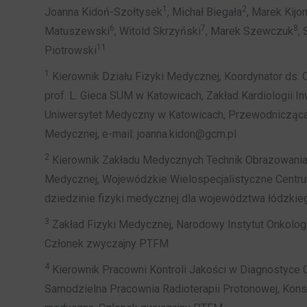
1
2
Joanna Kidoń-Szołtysek
, Michał Biegała
, Marek Kijo
6
7
8
Matuszewski
, Witold Skrzyński
, Marek Szewczuk
,
11
Piotrowski
1
Kierownik Działu Fizyki Medycznej, Koordynator ds. 
prof. L. Gieca SUM w Katowicach, Zakład Kardiologii Inwa
Uniwersytet Medyczny w Katowicach, Przewodnicząca 
Medycznej, e-mail: joanna.kidon@gcm.pl
2
Kierownik Zakładu Medycznych Technik Obrazowania 
Medycznej, Wojewódzkie Wielospecjalistyczne Centrum
dziedzinie fizyki medycznej dla województwa łódzki
3
Zakład Fizyki Medycznej, Narodowy Instytut Onkologi
Członek zwyczajny PTFM
4
Kierownik Pracowni Kontroli Jakości w Diagnostyce
Samodzielna Pracownia Radioterapii Protonowej, Konsu