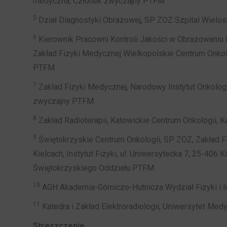
medyczna, Członek zwyczajny PTFM
5
Dział Diagnostyki Obrazowej, SP ZOZ Szpital Wielos
6
Kierownik Pracowni Kontroli Jakości w Obrazowaniu
Zakład Fizyki Medycznej Wielkopolskie Centrum Onkolo
PTFM
7
Zakład Fizyki Medycznej, Narodowy Instytut Onkolog
zwyczajny PTFM
8
Zakład Radioterapii, Katowickie Centrum Onkologii,
9
Świętokrzyskie Centrum Onkologii, SP ZOZ, Zakład 
Kielcach, Instytut Fizyki, ul. Uniwersytecka 7, 25-40
Świętokrzyskiego Oddziału PTFM
10
AGH Akademia-Górniczo-Hutnicza Wydział Fizyki i 
11
Katedra i Zakład Elektroradiologii, Uniwersytet Me
Streszczenie