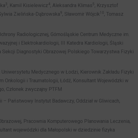
3
4
5
nka
, Kamil Kisielewicz
, Aleksandra Klimas
, Krzysztof
9
10
 Sylwia Zielińska-Dąbrowska
, Sławomir Wójcik
, Tomasz
Ochrony Radiologicznej, Górnośląskie Centrum Medyczne im.
zyjnej i Elektrokardiologii, III Katedra Kardiologii, Śląski
Sekcji Diagnostyki Obrazowej Polskiego Towarzystwa Fizyki
Uniwersytetu Medycznego w Łodzi, Kierownik Zakładu Fizyki
 Onkologii i Traumatologii, Łódź, Konsultant Wojewódzki w
ego, Członek zwyczajny PTFM
i – Państwowy Instytut Badawczy, Oddział w Gliwicach,
 Obrazowej, Pracownia Komputerowego Planowania Leczenia,
ltant wojewódzki dla Małopolski w dziedzinie fizyka