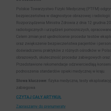
Polskie Towarzystwo Fizyki Medycznej (PTFM) odgrywa
bezpieczeństwa w diagnostyce obrazowej i radiologii 
Rozporządzenia Ministra Zdrowia z dnia 12 grudnia 20
radiologicznych i urządzeń pomocniczych, opracowan
Celem zmian jest ujednolicenie procedur testów eksp
oraz zwiększenie bezpieczeństwa pacjentów i person
doświadczeniu praktyków z różnych ośrodków w Polsc
obrazowych, skuteczność procedur zabiegowych oraz w
Przedstawione rekomendacje odzwierciedlają konsen
podnoszenia standardów opieki medycznej w kraju.
Słowa kluczowe:
fizyka medyczna, testy eksploatacyjn
zabiegowa
CZYTAJ CA
ŁY ARTYKUŁ
Zapraszamy do prenumeraty