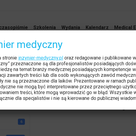
czasopiśmie
Szkolenia
Wydania
Kalendarz
Medical E
ynier medyczny
a stronie
inzynier-medyczny.pl
oraz redagowane i publikowane 
czny” przeznaczone są dla profesjonalistów posiadających dośw
iedzę na temat branży medycznej posiadających kompetencje w
tacji zawartych treści lub dla osób wykonujących zawód medyczn
ły nie są przeznaczone dla laików. Prezentowane w ramach publ
dyczne nie mogą być interpretowane przez przeciętnego użytk
owaniem treści, które mogą wprowadzić go w błąd. Wszystkie w
cznie dla specjalistów i nie są kierowane do publicznej wiadom
Formularz recenzji
6