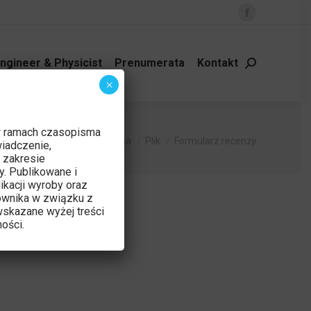
Facebook
page
opens
ngineer & Physicist
Prenumerata
Kontakt
Szukaj:
in
×
new
window
w ramach czasopisma
Jesteś tutaj:
Strona główna
Plik
Formularz recenzji
iadczenie,
 zakresie
y. Publikowane i
ikacji wyroby oraz
ownika w związku z
skazane wyżej treści
ości.