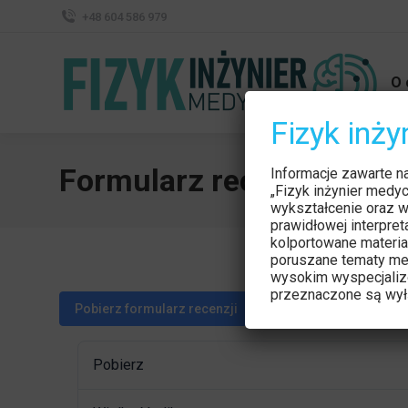
+48 604 586 979
O 
Fizyk inż
Formularz recenzji
Informacje zawarte n
„Fizyk inżynier medy
wykształcenie oraz w
prawidłowej interpre
kolportowane materia
poruszane tematy me
wysokim wyspecjaliz
przeznaczone są wyłą
Pobierz formularz recenzji
Pobierz