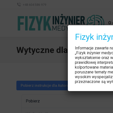
+48 604 586 979
O 
Fizyk inż
Wytyczne dla Autorów a
Informacje zawarte n
„Fizyk inżynier medy
wykształcenie oraz w
prawidłowej interpre
kolportowane materia
poruszane tematy me
wysokim wyspecjaliz
przeznaczone są wyłą
Pobierz instrukcje dla Autorów artykułów sponsorowan
Pobierz