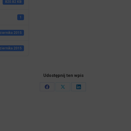
820.82 KB
1
ziernika 2015
ziernika 2015
Udostępnij ten wpis
Share
Share
Share
on
on
on
Facebook
X
LinkedIn