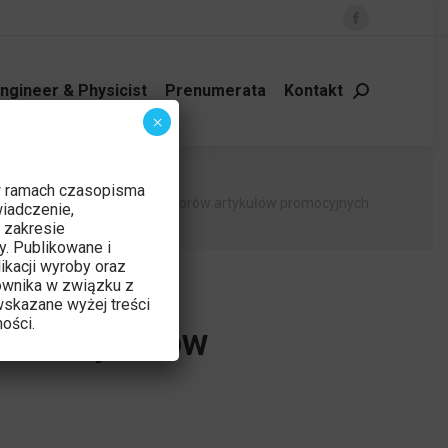
Facebook
page
opens
ngineer & Physicist
Prenumerata
Kontakt
Szukaj:
in
×
new
window
w ramach czasopisma
a
Plik
Wytyczne dla Autorów artykułów promocyjnych
iadczenie,
 zakresie
y. Publikowane i
ikacji wyroby oraz
ownika w związku z
skazane wyżej treści
ości.
ów artykułów