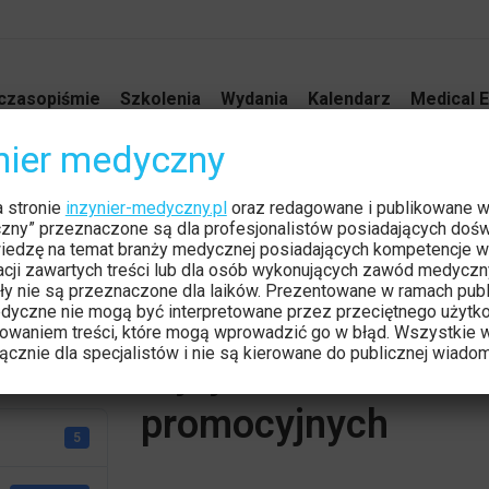
czasopiśmie
Szkolenia
Wydania
Kalendarz
Medical E
ynier medyczny
rtykułów promocyjnych
a stronie
inzynier-medyczny.pl
oraz redagowane i publikowane 
Jesteś tutaj:
Strona główn
czny” przeznaczone są dla profesjonalistów posiadających dośw
iedzę na temat branży medycznej posiadających kompetencje w
tacji zawartych treści lub dla osób wykonujących zawód medyczn
ły nie są przeznaczone dla laików. Prezentowane w ramach publ
dyczne nie mogą być interpretowane przez przeciętnego użytk
owaniem treści, które mogą wprowadzić go w błąd. Wszystkie w
cznie dla specjalistów i nie są kierowane do publicznej wiadom
Wytyczne dla Autor
ych
promocyjnych
5