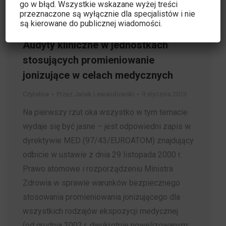
go w błąd. Wszystkie wskazane wyżej treści
przeznaczone są wyłącznie dla specjalistów i nie
są kierowane do publicznej wiadomości.
Audyty kliniczne w jednostkach
stosujących promieniowanie
jonizujące w celach medycznych
Czytelnia
Przez
Jacek Lewandowski
9 stycznia 2013
Na pierwszy rzut oka wszystko w tym temacie
wydaje się być jasne – jest odpowiedni zapis w
dyrektywie MED (97/43/EUROATOM) znajdujący
odbicie w ustawie z dnia 29 listopada 2000 r.
Prawo atomowe i rozporządzeniu Ministra
Zdrowia w sprawie warunków bezpiecznego
stosowania promieniowania jonizującego dla
wszystkich rodzajów ekspozycji medycznej
(od grudnia 2002 r. dwukrotnie nowelizowanym;