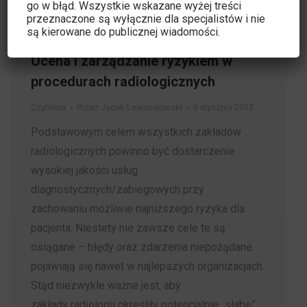
go w błąd. Wszystkie wskazane wyżej treści
przeznaczone są wyłącznie dla specjalistów i nie
są kierowane do publicznej wiadomości.
Ocena i zarządzanie ryzykiem w
procedurach radiologicznych
Czytelnia
Przez
Jacek Lewandowski
9 stycznia 2013
Podstawowym celem wszystkich zakładów
radiologicznych powinno być dostarczenie
wysokiej jakości usług
diagnostycznych/zabiegowych przy
zachowaniu możliwie najniższego ryzyka dla
pacjenta. Niestety nie zawsze cele te są
osiągane – błędy oraz zdarzenia niepożądane
pojawiają się nawet w najlepszych organizacjach.
Stąd niezwykle ważne jest, aby
zakłady radiologii określiły potencjalnie „słabe”