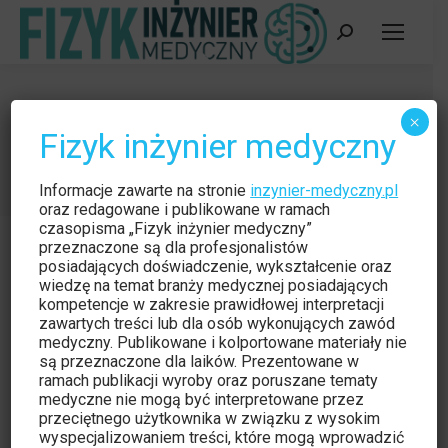
Szukaj:
Ocena radiologiczna
×
Fizyk inżynier medyczny
Jesteś tutaj:
Strona główna
Wpisy oznaczone tagiem "Ocena radiologiczna"
Informacje zawarte na stronie
inzynier-medyczny.pl
oraz redagowane i publikowane w ramach
czasopisma „Fizyk inżynier medyczny”
przeznaczone są dla profesjonalistów
posiadających doświadczenie, wykształcenie oraz
wiedzę na temat branży medycznej posiadających
kompetencje w zakresie prawidłowej interpretacji
zawartych treści lub dla osób wykonujących zawód
medyczny. Publikowane i kolportowane materiały nie
są przeznaczone dla laików. Prezentowane w
ramach publikacji wyroby oraz poruszane tematy
medyczne nie mogą być interpretowane przez
przeciętnego użytkownika w związku z wysokim
wyspecjalizowaniem treści, które mogą wprowadzić