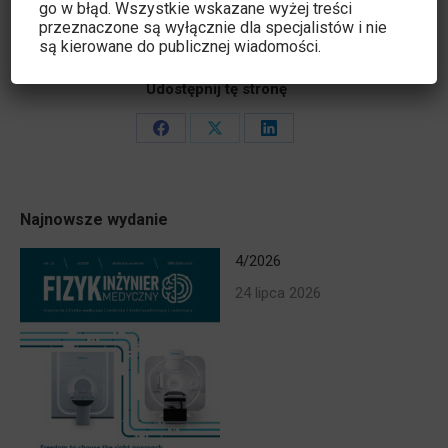
go w błąd. Wszystkie wskazane wyżej treści
przeznaczone są wyłącznie dla specjalistów i nie
są kierowane do publicznej wiadomości.
Udostępnij tę stronę
Share
Share
Share
on
on
on
Facebook
X
LinkedIn
Najnowsze wydanie
4/2026
24 lipca 2026