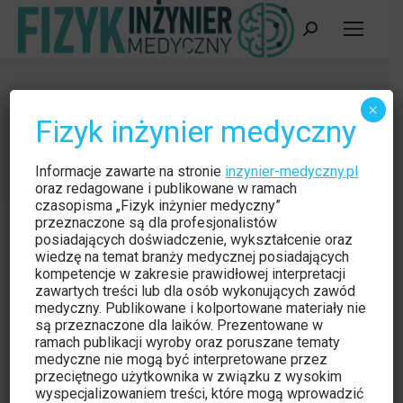
Szukaj:
Dziękujemy za zamówienie
×
Fizyk inżynier medyczny
Prenumeraty
Jesteś tutaj:
Strona główna
Dziękujemy za zamówienie Prenumeraty
Informacje zawarte na stronie
inzynier-medyczny.pl
oraz redagowane i publikowane w ramach
czasopisma „Fizyk inżynier medyczny”
przeznaczone są dla profesjonalistów
posiadających doświadczenie, wykształcenie oraz
wiedzę na temat branży medycznej posiadających
kompetencje w zakresie prawidłowej interpretacji
Dziękujemy złożenie prenumeraty. Czasopismo
zawartych treści lub dla osób wykonujących zawód
zostanie wysłane po dokonaniu przedpłaty na konto
medyczny. Publikowane i kolportowane materiały nie
są przeznaczone dla laików. Prezentowane w
Wydawnictwa.
ramach publikacji wyroby oraz poruszane tematy
medyczne nie mogą być interpretowane przez
przeciętnego użytkownika w związku z wysokim
wyspecjalizowaniem treści, które mogą wprowadzić