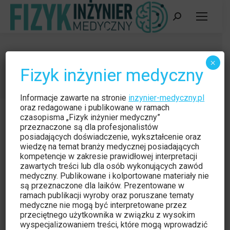
Szukaj:
Szkolenia
×
Fizyk inżynier medyczny
Jesteś tutaj:
Strona główna
Kategoria "Szkolenia"
Informacje zawarte na stronie
inzynier-medyczny.pl
oraz redagowane i publikowane w ramach
czasopisma „Fizyk inżynier medyczny”
przeznaczone są dla profesjonalistów
posiadających doświadczenie, wykształcenie oraz
wiedzę na temat branży medycznej posiadających
kompetencje w zakresie prawidłowej interpretacji
zawartych treści lub dla osób wykonujących zawód
medyczny. Publikowane i kolportowane materiały nie
są przeznaczone dla laików. Prezentowane w
ramach publikacji wyroby oraz poruszane tematy
medyczne nie mogą być interpretowane przez
przeciętnego użytkownika w związku z wysokim
wyspecjalizowaniem treści, które mogą wprowadzić