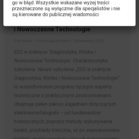
go w błąd. Wszystkie wskazane wyżej treści
przeznaczone są wyłącznie dla specjalistów i nie
są kierowane do publicznej wiadomości.
EEG w praktyce: Diagnostyka, Klinika
i Nowoczesne Technologie
Szkolenia
Przez
Kaja Motyka
28 kwietnia 2026
EEG w praktyce: Diagnostyka, Klinika i
Nowoczesne Technologie Charakterystyka
szkolenia Nasze szkolenie „EEG w praktyce:
Diagnostyka, Klinika i Nowoczesne Technologie”
to wszechstronne programy łączące aspekty
teoretyczne z praktycznymi zastosowaniami.
Obejmuje pełen zakres zagadnień dotyczących
elektroencefalografii – od fundamentów
historycznych, poprzez metody wykonywania
badań, przykłady kliniczne, aż po zaawansowane
techniki analizy wyników oraz ich wykorzystanie