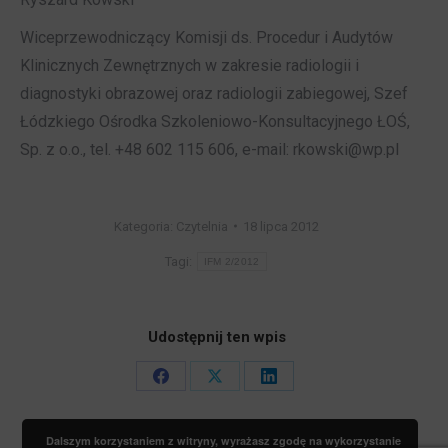
Wiceprzewodniczący Komisji ds. Procedur i Audytów
Klinicznych Zewnętrznych w zakresie radiologii i
diagnostyki obrazowej oraz radiologii zabiegowej, Szef
Łódzkiego Ośrodka Szkoleniowo-Konsultacyjnego ŁOŚ,
Sp. z o.o., tel. +48 602 115 606, e-mail: rkowski@wp.pl
Kategoria:
Czytelnia
18 lipca 2012
Tagi:
IFM 2/2012
Udostępnij ten wpis
Share
Share
Share
on
on
on
Dalszym korzystaniem z witryny, wyrażasz zgodę na wykorzystanie