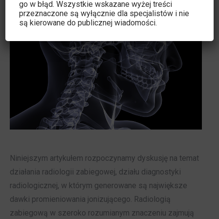
go w błąd. Wszystkie wskazane wyżej treści
przeznaczone są wyłącznie dla specjalistów i nie
są kierowane do publicznej wiadomości.
Niniejszym artykułem rozpoczynamy dyskusję na temat
działania radiologii zabiegowej, działu diagnostyki
radiologicznej, w którym generowane są największe
dawki promieniowania jonizującego. Radiologią
zabiegową w szeroko rozumianym znaczeniu zajmują