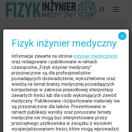
Szukaj:
Radiologia zabiegowa w Polsce –
×
Fizyk inżynier medyczny
najczęstsze problemy
Jesteś tutaj:
Strona główna
Czytelnia
Informacje zawarte na stronie
inzynier-medyczny.pl
Radiologia zabiegowa w Polsce –…
oraz redagowane i publikowane w ramach
czasopisma „Fizyk inżynier medyczny”
przeznaczone są dla profesjonalistów
posiadających doświadczenie, wykształcenie oraz
wiedzę na temat branży medycznej posiadających
kompetencje w zakresie prawidłowej interpretacji
zawartych treści lub dla osób wykonujących zawód
medyczny. Publikowane i kolportowane materiały nie
Czytelnia
lip
są przeznaczone dla laików. Prezentowane w
18
ramach publikacji wyroby oraz poruszane tematy
medyczne nie mogą być interpretowane przez
2012
przeciętnego użytkownika w związku z wysokim
wyspecjalizowaniem treści, które mogą wprowadzić