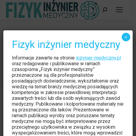
Szukaj:
Kliniczne zastosowania techniki
×
Fizyk inżynier medyczny
EEG-fMRI; Clinical application of
EEG-fMRI technique
Informacje zawarte na stronie
inzynier-medyczny.pl
Jesteś tutaj:
oraz redagowane i publikowane w ramach
Strona główna
Czytelnia
czasopisma „Fizyk inżynier medyczny”
Kliniczne zastosowania techniki EEG-fMRI; Clinical…
przeznaczone są dla profesjonalistów
posiadających doświadczenie, wykształcenie oraz
wiedzę na temat branży medycznej posiadających
kompetencje w zakresie prawidłowej interpretacji
zawartych treści lub dla osób wykonujących zawód
medyczny. Publikowane i kolportowane materiały nie
są przeznaczone dla laików. Prezentowane w
Czytelnia
paź
ramach publikacji wyroby oraz poruszane tematy
medyczne nie mogą być interpretowane przez
10
Naukowe
przeciętnego użytkownika w związku z wysokim
wyspecjalizowaniem treści, które mogą wprowadzić
2013