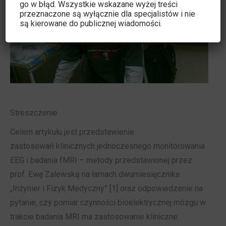
go w błąd. Wszystkie wskazane wyżej treści
przeznaczone są wyłącznie dla specjalistów i nie
są kierowane do publicznej wiadomości.
Streszczenie
Celem artykułu jest przedstawienie
zastosowań klinicznych jednoczesnego monitorowania
EEG i badania fMRI – metody przedstawionej przez
prof. Ewę Zalewską na łamach dwumiesięcznika
„Inżynier i Fizyk Medyczny” [1] oraz odpowiedzenie na
pytanie, czy pomiar czynności bioelektrycznej mózgu w
trakcie badania MRI ma zastosowanie kliniczne.