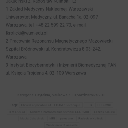
Jakucinski 2, Radosław Kuliński 1,2
1 Zakład Medycyny Nuklearnej, Warszawski
Uniwersytet Medyczny, ul. Banacha 1a, 02-097
Warszawa, tel. +48 22 599 22 70, e-mail:
lkrolicki@wum.edu.pl
2 Pracownia Rezonansu Magnetycznego Mazowiecki
Szpital Bródnowski ul. Kondratowicza 8 03-242,
Warszawa
3 Instytut Biocybernetyki i Inżynierii Biomedycznej PAN
ul. Księcia Trojdena 4, 02-109 Warszawa
Kategorie:
Czytelnia
,
Naukowe
10 października 2013
Tagi:
Clinical application of EEG-fMRI technique
EEG
EEG-fMRI
IFM 4/2013
Kliniczne zastosowania techniki EEG-fMRI
Leszek Królicki
Maciej Jakucinski
MRI
polecane
Radosław Kuliński
Włodzimierz Klonowski