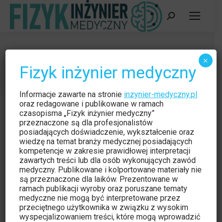
Szukaj:
29 kwietnia 2014
×
Fizyk inżynier medyczny
Jesteś tutaj:
Strona główna
2014
kwiecień
29
Informacje zawarte na stronie
inzynier-medyczny.pl
oraz redagowane i publikowane w ramach
czasopisma „Fizyk inżynier medyczny”
przeznaczone są dla profesjonalistów
posiadających doświadczenie, wykształcenie oraz
wiedzę na temat branży medycznej posiadających
kompetencje w zakresie prawidłowej interpretacji
zawartych treści lub dla osób wykonujących zawód
medyczny. Publikowane i kolportowane materiały nie
są przeznaczone dla laików. Prezentowane w
ramach publikacji wyroby oraz poruszane tematy
medyczne nie mogą być interpretowane przez
przeciętnego użytkownika w związku z wysokim
wyspecjalizowaniem treści, które mogą wprowadzić