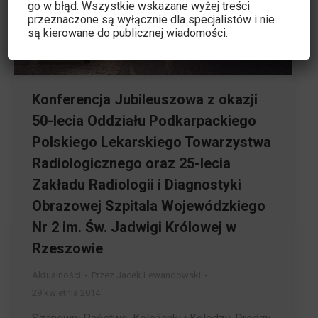
go w błąd. Wszystkie wskazane wyżej treści
przeznaczone są wyłącznie dla specjalistów i nie
są kierowane do publicznej wiadomości.
Konferencja Jubileuszowa z okazji
50-lecia Oddziału Podkarpackiego
Polskiego Lekarskiego Towarzystwa
Radiologicznego oraz 25-lecia
Zakładu Radiologii i Diagnostyki
Obrazowej Szpitala Wojewódzkiego
Nr 2 im. Św. Jadwigi Królowej w
Rzeszowie
Aktualności
Przez
Jacek Lewandowski
29 kwietnia 2014