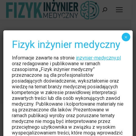
Szukaj:
Akceleratory terapeutyczne
×
Fizyk inżynier medyczny
stosowane w
radioterapii/Therapeutic
Informacje zawarte na stronie
inzynier-medyczny.pl
accelerators used in radiotherapy
oraz redagowane i publikowane w ramach
czasopisma „Fizyk inżynier medyczny”
Jesteś tutaj:
przeznaczone są dla profesjonalistów
Strona główna
Czytelnia
posiadających doświadczenie, wykształcenie oraz
Akceleratory terapeutyczne stosowane w
wiedzę na temat branży medycznej posiadających
radioterapii/Therapeutic…
kompetencje w zakresie prawidłowej interpretacji
zawartych treści lub dla osób wykonujących zawód
medyczny. Publikowane i kolportowane materiały nie
są przeznaczone dla laików. Prezentowane w
ramach publikacji wyroby oraz poruszane tematy
medyczne nie mogą być interpretowane przez
przeciętnego użytkownika w związku z wysokim
Czytelnia
wyspecjalizowaniem treści, które mogą wprowadzić
kwi