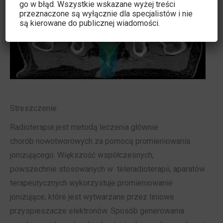
go w błąd. Wszystkie wskazane wyżej treści
22
Naukowe
przeznaczone są wyłącznie dla specjalistów i nie
są kierowane do publicznej wiadomości.
2014
Streszczenie
Radioterapia jest metodą leczenia głównie
chorób nowotworowych za pomocą promieniowania
jonizującego. Większość współczesnych,
powszechnie stosowanych w teleradioterapii, aparatów
terapeutycznych wykorzystuje promieniowanie
jonizujące, które jest wytwarzane przez liniowe
przyspieszacze elektronów. Sposób generowania