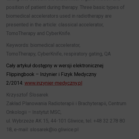
position of patient during therapy. Three basic types of
biomedical accelerators used in radiotherapy are
presented in the article: classical accelerator,
TomoTherapy and CyberKnife.
Keywords: biomedical accelerator,
TomoTherapy, CyberKnife, respiratory gating, QA
Cały artykuł dostępny w wersji elektronicznej
Flippingbook – Inżynier i Fizyk Medyczny
2/2014:
www.inzynier-medyczny.pl
Krzysztof Ślosarek
Zakład Planowania Radioterapii i Brachyterapii, Centrum
Onkologii – Instytut MSC,
ul. Wybrzeże AK 15, 44-101 Gliwice, tel. +48 32 278 80
18, e-mail: slosarek@io.gliwice.pl