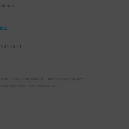
cations.
y.pl
2 234 78 21
essing
image understanding
Inżynier i fizyk Medyczny
ydział Matematyki i Nauk Informacyjnych