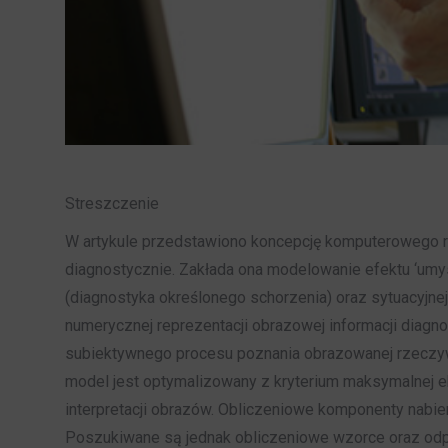
Streszczenie
W artykule przedstawiono koncepcję komputerowego ro
diagnostycznie. Zakłada ona modelowanie efektu ‘umys
(diagnostyka określonego schorzenia) oraz sytuacyjnej 
numerycznej reprezentacji obrazowej informacji diag
subiektywnego procesu poznania obrazowanej rzeczywi
model jest optymalizowany z kryterium maksymalnej ek
interpretacji obrazów. Obliczeniowe komponenty nabie
Poszukiwane są jednak obliczeniowe wzorce oraz odp