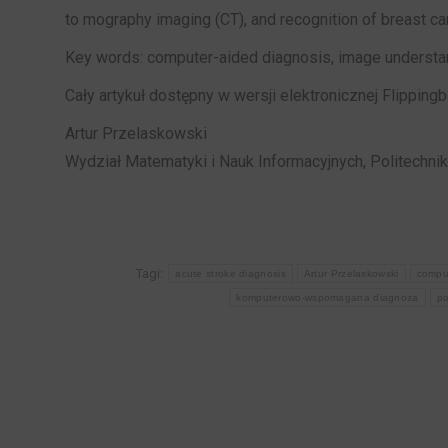
to mography imaging (CT), and recognition of breast ca
Key words: computer-aided diagnosis, image understan
Cały artykuł dostępny w wersji elektronicznej Flippin
Artur Przelaskowski
Wydział Matematyki i Nauk Informacyjnych, Politechni
Tagi:
acute stroke diagnosis
Artur Przelaskowski
compu
komputerowo-wspomagana diagnoza
po