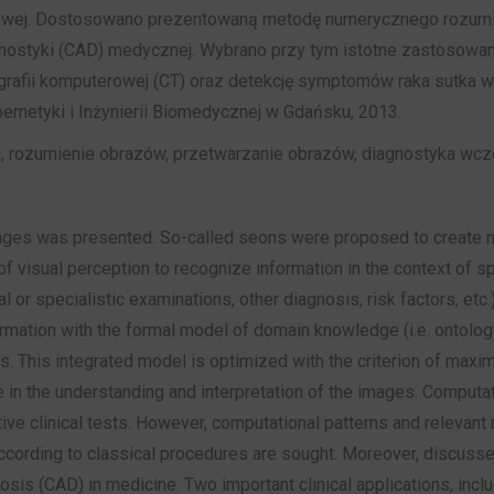
azowej. Dostosowano prezentowaną metodę numerycznego rozumi
styki (CAD) medycznej. Wybrano przy tym istotne zastosowania
fii komputerowej (CT) oraz detekcję symptomów raka sutka w
ernetyki i Inżynierii Biomedycznej w Gdańsku, 2013.
rozumienie obrazów, przetwarzanie obrazów, diagnostyka wc
ges was presented. So-called seons were proposed to create mod
of visual perception to recognize information in the context of 
ral or specialistic examinations, other diagnosis, risk factors, et
rmation with the formal model of domain knowledge (i.e. ontolog
asks. This integrated model is optimized with the criterion of ma
le in the understanding and interpretation of the images. Compu
ctive clinical tests. However, computational patterns and relevant
ccording to classical procedures are sought. Moreover, discuss
is (CAD) in medicine. Two important clinical applications, incl