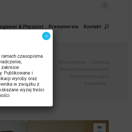
Facebook
page
opens
ngineer & Physicist
Prenumerata
Kontakt
Szukaj:
in
×
new
window
stykę
w ramach czasopisma
Jesteś tutaj:
iadczenie,
Strona główna
Czytelnia
 zakresie
standing
Komputerowe rozumienie
y. Publikowane i
obrazów wspierające
ikacji wyroby oraz
pt
diagnostykę…
ownika w związku z
skazane wyżej treści
ości.
lut