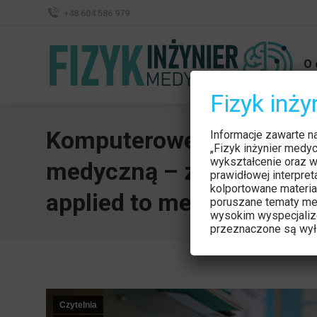
+48 604 586 979
O 
Fizyk inż
Komputerowe rozumienie
Informacje zawarte n
„Fizyk inżynier medy
wykształcenie oraz w
medyczną – zarys konce
prawidłowej interpre
kolportowane materia
applied to medical diagno
poruszane tematy me
wysokim wyspecjaliz
przeznaczone są wyłą
Czytelnia