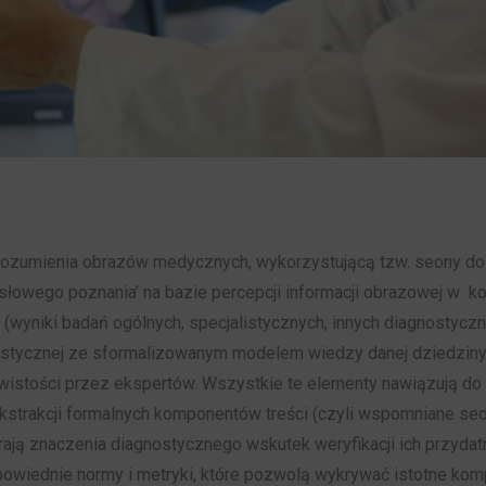
zumienia obrazów medycznych, wykorzystującą tzw. seony do t
łowego poznania’ na bazie percepcji informacji obrazowej w k
(wyniki badań ogólnych, specjalistycznych, innych diagnostycznych
nostycznej ze sformalizowanym modelem wiedzy danej dziedziny 
stości przez ekspertów. Wszystkie te elementy nawiązują do o
strakcji formalnych komponentów treści (czyli wspomniane seon
rają znaczenia diagnostycznego wskutek weryfikacji ich przydat
owiednie normy i metryki, które pozwolą wykrywać istotne kom