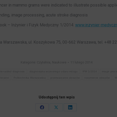
ncer in mammo grams were indicated to illustrate possible appli
ding, image processing, acute stroke diagnosis
gbook – Inżynier i Fizyk Medyczny 1/2014:
www.inzynier-medyczn
ka Warszawska, ul. Koszykowa 75, 00-662 Warszawa, tel. +48 2
Kategorie:
Czytelnia
,
Naukowe
11 lutego 2014
ter-aided diagnosis
diagnostyka wczesnego udaru mózgu
IFM 1/2014
image proc
lecane
Politechnika Warszawska
przetwarzanie obrazów
rozumienie obrazów
W
Udostępnij ten wpis
Share
Share
Share