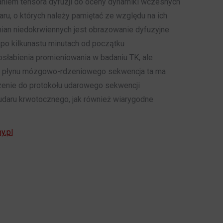
aniem tensora dyfuzji do oceny dynamiki wczesnych
u, o których należy pamiętać ze względu na ich
an niedokrwiennych jest obrazowanie dyfuzyjne
po kilkunastu minutach od początku
słabienia promieniowania w badaniu TK, ale
ału płynu mózgowo-rdzeniowego sekwencja ta ma
enie do protokołu udarowego sekwencji
daru krwotocznego, jak również wiarygodne
y.pl