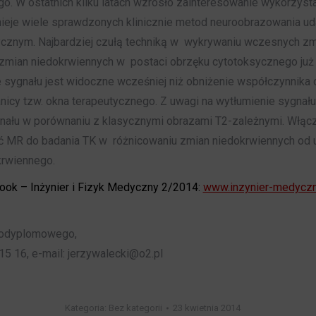
. W ostatnich kilku latach wzrosło zainteresowanie wykorzyst
eje wiele sprawdzonych klinicznie metod neuroobrazowania udar
znym. Najbardziej czułą techniką w wykrywaniu wczesnych zmi
zmian niedokrwiennych w postaci obrzęku cytotoksycznego już 
sygnału jest widoczne wcześniej niż obniżenie współczynnika o
ranicy tzw. okna terapeutycznego. Z uwagi na wytłumienie sygn
ału w porównaniu z klasycznymi obrazami T2-zależnymi. Włącz
 MR do badania TK w różnicowaniu zmian niedokrwiennych od u
krwiennego.
gbook – Inżynier i Fizyk Medyczny 2/2014:
www.inzynier-medyczn
Podyplomowego,
5 16, e-mail: jerzywalecki@o2.pl
Kategoria: Bez kategorii
23 kwietnia 2014