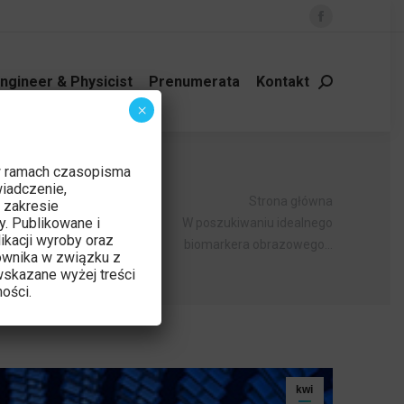
Facebook
page
opens
ngineer & Physicist
Prenumerata
Kontakt
Szukaj:
in
×
new
window
a
w ramach czasopisma
iadczenie,
Jesteś tutaj:
Strona główna
 zakresie
ji MR
y. Publikowane i
W poszukiwaniu idealnego
ikacji wyroby oraz
biomarkera obrazowego…
ownika w związku z
skazane wyżej treści
ości.
kwi