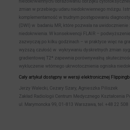
niedokrwiennych/obrazowaniu obrzęku cytotoksycznego
zmian w przebiegu udaru niedokrwiennego mózgu. Istni
komplementarność w trudnym postępowaniu diagnostyc
(DWI) w badaniu MR, które pozwala na uwidocznienie 
niedokrwienia. W konsekwencji FLAIR – podwyższenie 
zazwyczaj po kilku godzinach – w praktyce więc na g
wyższą czułość w wykrywaniu dyskretnych zmian sygn
gradientowej T2* zapewnia porównywalną skuteczność
wykluczenie wtórnego ukrwotocznienia ogniska niedo
Cały artykuł dostępny w wersji elektronicznej Flippin
Jerzy Walecki, Cezary Szary, Agnieszka Piliszek
Zakład Radiologii Centrum Medycznego Kształcenia 
ul. Marymoncka 99, 01-813 Warszawa, tel. +48 22 508 1