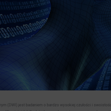
m (DWI) jest badaniem o bardzo wysokiej czułości i swoisto