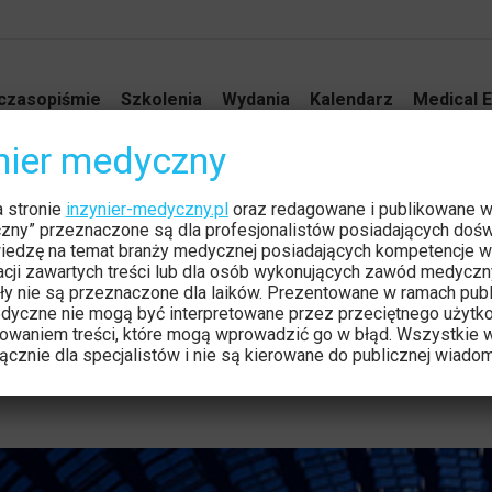
czasopiśmie
Szkolenia
Wydania
Kalendarz
Medical E
ynier medyczny
go biomarkera obrazowego dl
a stronie
inzynier-medyczny.pl
oraz redagowane i publikowane 
czny” przeznaczone są dla profesjonalistów posiadających dośw
iedzę na temat branży medycznej posiadających kompetencje w
– obrazowanie tensora dyfuz
tacji zawartych treści lub dla osób wykonujących zawód medyczn
ły nie są przeznaczone dla laików. Prezentowane w ramach publ
dyczne nie mogą być interpretowane przez przeciętnego użytk
owaniem treści, które mogą wprowadzić go w błąd. Wszystkie w
cznie dla specjalistów i nie są kierowane do publicznej wiadom