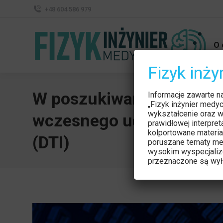
+48 604 586 979
O 
Fizyk inż
W poszukiwaniu idealne
Informacje zawarte n
„Fizyk inżynier medy
wykształcenie oraz w
wczesnego udaru mózgu 
prawidłowej interpre
kolportowane materia
(DTI)
poruszane tematy me
wysokim wyspecjaliz
przeznaczone są wyłą