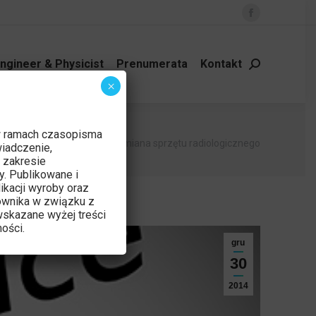
Facebook
page
opens
ngineer & Physicist
Prenumerata
Kontakt
Szukaj:
in
×
new
window
w ramach czasopisma
ś tutaj:
a główna
Czytelnia
Wymiana sprzętu radiologicznego
iadczenie,
 zakresie
y. Publikowane i
ikacji wyroby oraz
ownika w związku z
skazane wyżej treści
ości.
gru
30
2014