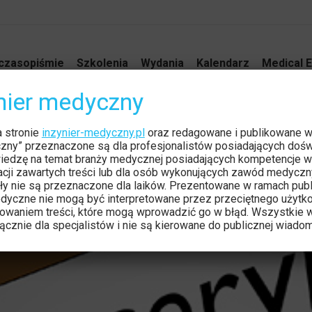
czasopiśmie
Szkolenia
Wydania
Kalendarz
Medical E
ynier medyczny
ogicznego
a stronie
inzynier-medyczny.pl
oraz redagowane i publikowane 
Jeste
Stron
czny” przeznaczone są dla profesjonalistów posiadających dośw
iedzę na temat branży medycznej posiadających kompetencje w
tacji zawartych treści lub dla osób wykonujących zawód medyczn
ły nie są przeznaczone dla laików. Prezentowane w ramach publ
dyczne nie mogą być interpretowane przez przeciętnego użytk
owaniem treści, które mogą wprowadzić go w błąd. Wszystkie w
cznie dla specjalistów i nie są kierowane do publicznej wiadom