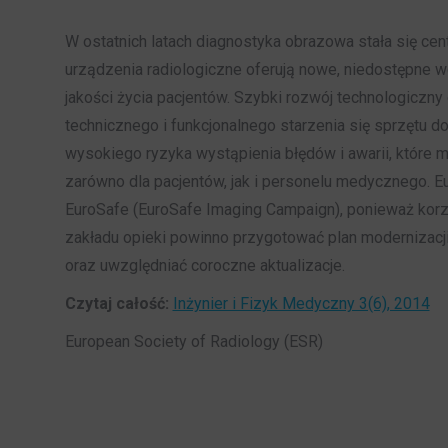
W ostatnich latach diagnostyka obrazowa stała się ce
urządzenia radiologiczne oferują nowe, niedostępne w
jakości życia pacjentów. Szybki rozwój technologiczny
technicznego i funkcjonalnego starzenia się sprzętu 
wysokiego ryzyka wystąpienia błędów i awarii, które
zarówno dla pacjentów, jak i personelu medycznego. 
EuroSafe (EuroSafe Imaging Campaign), ponieważ korz
zakładu opieki powinno przygotować plan modernizacj
oraz uwzględniać coroczne aktualizacje.
Czytaj całość:
Inżynier i Fizyk Medyczny 3(6), 2014
European Society of Radiology (ESR)