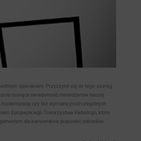
zechnym zjawiskiem. Przyczynił się do tego szereg
reszcie rosnąca świadomość menedżerów naszej
e modernizację czy też wymianę poszczególnych
kiem Europejskiego Towarzystwa Radiologii, które
rgumentem dla kierowników pracowni/zakładów