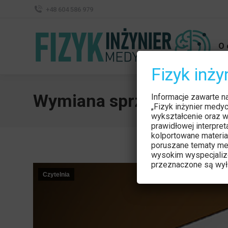
+48 604 586 979
O 
Fizyk inż
Wymiana sprzętu radiol
Informacje zawarte n
„Fizyk inżynier medy
wykształcenie oraz w
prawidłowej interpre
kolportowane materia
poruszane tematy me
wysokim wyspecjaliz
przeznaczone są wyłą
Czytelnia