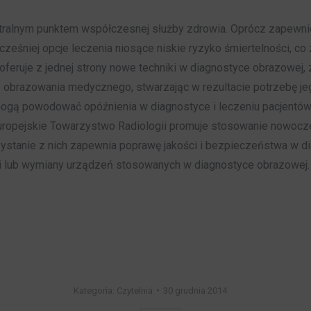
ntralnym punktem współczesnej służby zdrowia. Oprócz zapewnie
cześniej opcje leczenia niosące niskie ryzyko śmiertelności,
 oferuje z jednej strony nowe techniki w diagnostyce obrazowej
do obrazowania medycznego, stwarzając w rezultacie potrzebę je
 mogą powodować opóźnienia w diagnostyce i leczeniu pacjentó
Europejskie Towarzystwo Radiologii promuje stosowanie nowoc
ystanie z nich zapewnia poprawę jakości i bezpieczeństwa w d
i lub wymiany urządzeń stosowanych w diagnostyce obrazowej.
Kategoria:
Czytelnia
30 grudnia 2014