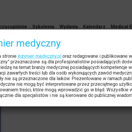
czasopiśmie
Szkolenia
Wydania
Kalendarz
Medical E
ynier medyczny
a stronie
inzynier-medyczny.pl
oraz redagowane i publikowane 
czny” przeznaczone są dla profesjonalistów posiadających dośw
iedzę na temat branży medycznej posiadających kompetencje w
tacji zawartych treści lub dla osób wykonujących zawód medyczn
ły nie są przeznaczone dla laików. Prezentowane w ramach publ
dyczne nie mogą być interpretowane przez przeciętnego użytk
owaniem treści, które mogą wprowadzić go w błąd. Wszystkie w
cznie dla specjalistów i nie są kierowane do publicznej wiadom