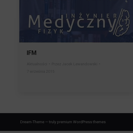
IFM
Aktualności
Przez
Jacek Lewandowski
7 września 2015
Dream-Theme — truly
premium WordPress themes