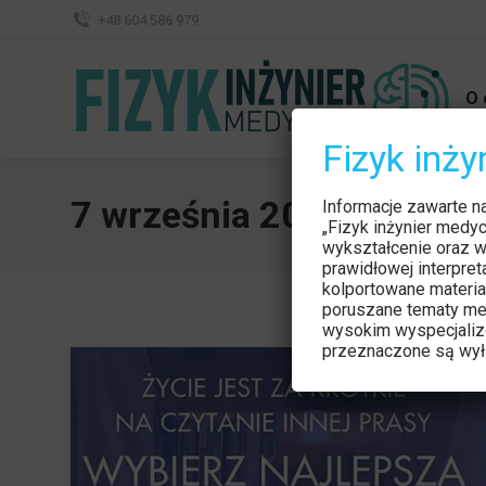
+48 604 586 979
O 
Fizyk inż
7 września 2015
Informacje zawarte n
„Fizyk inżynier medy
wykształcenie oraz w
prawidłowej interpre
kolportowane materia
poruszane tematy me
wysokim wyspecjaliz
przeznaczone są wyłą