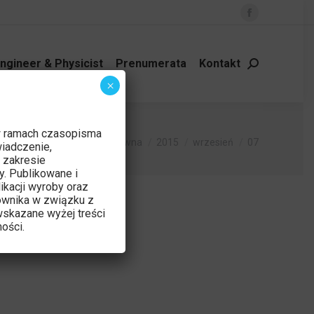
Facebook
page
opens
ngineer & Physicist
Prenumerata
Kontakt
Szukaj:
in
×
new
window
w ramach czasopisma
Jesteś tutaj:
Strona główna
2015
wrzesień
07
iadczenie,
 zakresie
y. Publikowane i
ikacji wyroby oraz
ownika w związku z
skazane wyżej treści
ości.