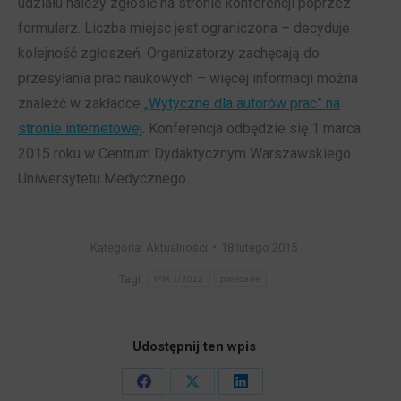
udziału należy zgłosić na stronie konferencji poprzez
formularz. Liczba miejsc jest ograniczona – decyduje
kolejność zgłoszeń. Organizatorzy zachęcają do
przesyłania prac naukowych – więcej informacji można
znaleźć w zakładce
„Wytyczne dla autorów prac” na
stronie internetowej
. Konferencja odbędzie się 1 marca
2015 roku w Centrum Dydaktycznym Warszawskiego
Uniwersytetu Medycznego.
Kategoria:
Aktualności
18 lutego 2015
Tagi:
IFM 1/2012
polecane
Udostępnij ten wpis
Share
Share
Share