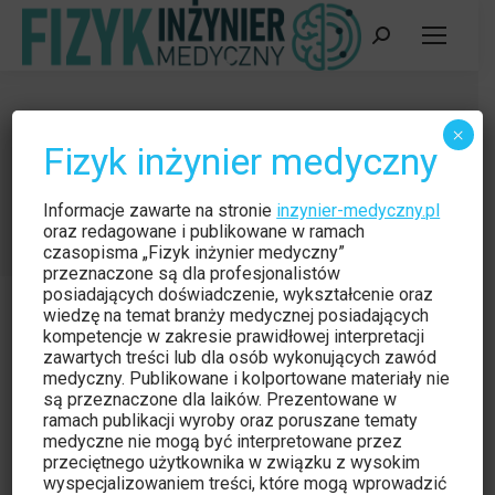
Szukaj:
I Studenckie Ogólnopolskie Forum
×
Fizyk inżynier medyczny
Radiologiczne
Jesteś tutaj:
Strona główna
Aktualności
Informacje zawarte na stronie
inzynier-medyczny.pl
I Studenckie Ogólnopolskie Forum Radiologiczne
oraz redagowane i publikowane w ramach
czasopisma „Fizyk inżynier medyczny”
przeznaczone są dla profesjonalistów
posiadających doświadczenie, wykształcenie oraz
wiedzę na temat branży medycznej posiadających
kompetencje w zakresie prawidłowej interpretacji
zawartych treści lub dla osób wykonujących zawód
medyczny. Publikowane i kolportowane materiały nie
Aktualności
lut
są przeznaczone dla laików. Prezentowane w
18
ramach publikacji wyroby oraz poruszane tematy
medyczne nie mogą być interpretowane przez
2015
przeciętnego użytkownika w związku z wysokim
wyspecjalizowaniem treści, które mogą wprowadzić