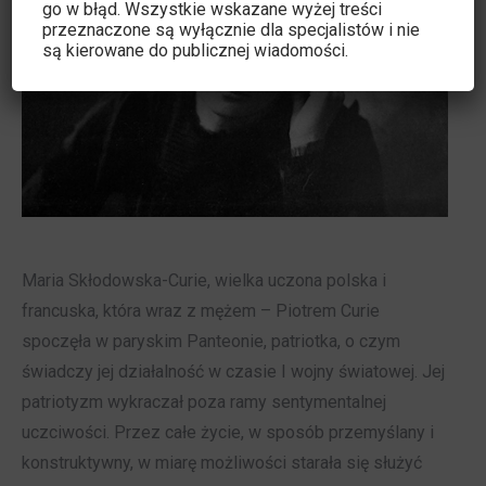
go w błąd. Wszystkie wskazane wyżej treści
przeznaczone są wyłącznie dla specjalistów i nie
są kierowane do publicznej wiadomości.
Maria Skłodowska-Curie, wielka uczona polska i
francuska, która wraz z mężem – Piotrem Curie
spoczęła w paryskim Panteonie, patriotka, o czym
świadczy jej działalność w czasie I wojny światowej. Jej
patriotyzm wykraczał poza ramy sentymentalnej
uczciwości. Przez całe życie, w sposób przemyślany i
konstruktywny, w miarę możliwości starała się służyć