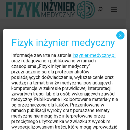
Szukaj:
Maria Skłodowska-Curie –
×
Fizyk inżynier medyczny
twórczyni Instytutu Radowego w
Warszawie
Informacje zawarte na stronie
inzynier-medyczny.pl
Jesteś tutaj:
oraz redagowane i publikowane w ramach
Strona główna
Czytelnia
czasopisma „Fizyk inżynier medyczny”
Maria Skłodowska-Curie – twórczyni Instytutu…
przeznaczone są dla profesjonalistów
posiadających doświadczenie, wykształcenie oraz
wiedzę na temat branży medycznej posiadających
kompetencje w zakresie prawidłowej interpretacji
zawartych treści lub dla osób wykonujących zawód
medyczny. Publikowane i kolportowane materiały nie
są przeznaczone dla laików. Prezentowane w
Czytelnia
lis
ramach publikacji wyroby oraz poruszane tematy
medyczne nie mogą być interpretowane przez
26
przeciętnego użytkownika w związku z wysokim
wyspecjalizowaniem treści, które mogą wprowadzić
2015