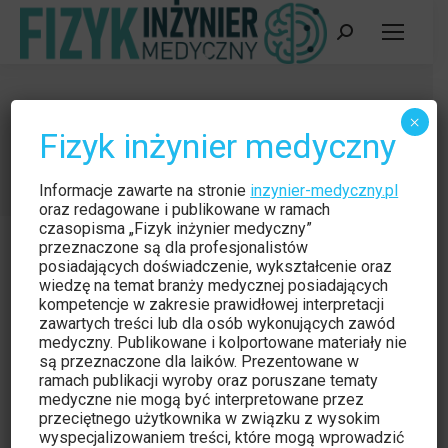
Szukaj:
Unieruchomienie pacjenta w SBRT
×
Fizyk inżynier medyczny
Jesteś tutaj:
Strona główna
Czytelnia
Unieruchomienie pacjenta w SBRT
Informacje zawarte na stronie
inzynier-medyczny.pl
oraz redagowane i publikowane w ramach
czasopisma „Fizyk inżynier medyczny”
przeznaczone są dla profesjonalistów
posiadających doświadczenie, wykształcenie oraz
wiedzę na temat branży medycznej posiadających
kompetencje w zakresie prawidłowej interpretacji
Czytelnia
wrz
zawartych treści lub dla osób wykonujących zawód
29
medyczny. Publikowane i kolportowane materiały nie
są przeznaczone dla laików. Prezentowane w
2015
ramach publikacji wyroby oraz poruszane tematy
medyczne nie mogą być interpretowane przez
przeciętnego użytkownika w związku z wysokim
wyspecjalizowaniem treści, które mogą wprowadzić