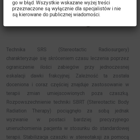
go w błąd. Wszystkie wskazane wyżej treści
przeznaczone są wyłącznie dla specjalistów i nie
są kierowane do publicznej wiadomości.
Technika SRS (Stereotactic Radiosurgery)
charakteryzuje się skróceniem czasu leczenia poprzez
ograniczenie ilości zabiegów przy jednoczesnej
eskalacji dawki frakcyjnej. Zależność ta została
doceniona i coraz częściej znajduje zastosowanie w
terapii zmian umiejscowionych poza czaszką.
Rozpowszechnienie techniki SBRT (Stereotactic Body
Radiation Therapy) pociągnęło za sobą jednak
wyzwanie w postaci bardziej precyzyjnego
unieruchomienia pacjenta w stosunku do standardowej
terapii. Stabilizacja czaszki w stereotaksji za pomocą