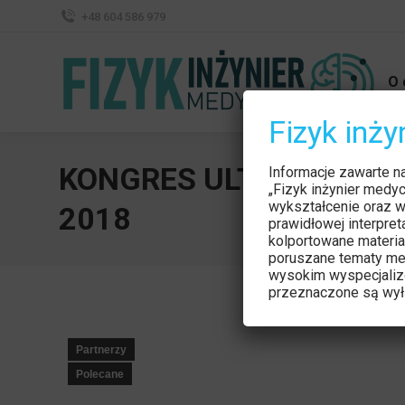
+48 604 586 979
O 
Fizyk inż
KONGRES ULTRASONOG
Informacje zawarte n
„Fizyk inżynier medy
wykształcenie oraz w
2018
prawidłowej interpre
kolportowane materia
poruszane tematy me
wysokim wyspecjaliz
przeznaczone są wyłą
Partnerzy
Polecane