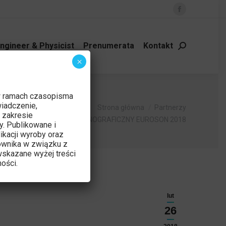
Facebook
page
opens
ngineer & Physicist
Prenumerata
Kontakt
Szukaj:
in
×
new
window
w ramach czasopisma
iadczenie,
Strona główna
Partnerzy
 zakresie
KONGRES ULTRASONOGRAFICZNY EUROSON 2018
y. Publikowane i
ikacji wyroby oraz
ownika w związku z
skazane wyżej treści
ości.
lut
26