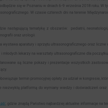
odbędzie się w Poznaniu w dniach 6-9 września 2018 roku. W
onograficznego. W czasie czterech dni na terenie Międzynaro
 następującą tematykę z obszarów: pediatrii, neonatologii, d
nografii oraz urologii.
wystawa aparatury i sprzętu ultrasonograficznego oraz liczne 
młodych lekarzy na warsztaty ultrasonograficzne dla początk
planowane są liczne pokazy i prezentacje wszystkich zastoso
ący.
owiązuje termin promocyjnej opłaty za udział w kongresie, który
e niezwykłą platformą do wymiany wiedzy i doświadczeń oraz o
.pl/
, gdzie znajdą Państwo najbardziej aktualne informacje na t