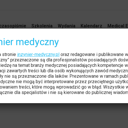
czasopiśmie
Szkolenia
Wydania
Kalendarz
Medical E
ynier medyczny
RAFICZNY EUROSON
a stronie
inzynier-medyczny.pl
oraz redagowane i publikowane 
Jesteś tutaj:
czny” przeznaczone są dla profesjonalistów posiadających dośw
iedzę na temat branży medycznej posiadających kompetencje w
tacji zawartych treści lub dla osób wykonujących zawód medyczn
ły nie są przeznaczone dla laików. Prezentowane w ramach publ
dyczne nie mogą być interpretowane przez przeciętnego użytk
owaniem treści, które mogą wprowadzić go w błąd. Wszystkie w
cznie dla specjalistów i nie są kierowane do publicznej wiadom