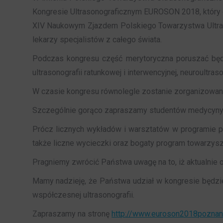
Kongresie Ultrasonograficznym EUROSON 2018, który 
XIV Naukowym Zjazdem Polskiego Towarzystwa Ultras
lekarzy specjalistów z całego świata.
Podczas kongresu część merytoryczna poruszać będzie
ultrasonografii ratunkowej i interwencyjnej, neuroultraso
W czasie kongresu równolegle zostanie zorganizowana 
Szczególnie gorąco zapraszamy studentów medycyny i 
Prócz licznych wykładów i warsztatów w programie 
także liczne wycieczki oraz bogaty program towarzysz
Pragniemy zwrócić Państwa uwagę na to, iż aktualnie ob
Mamy nadzieję, że Państwa udział w kongresie będzi
współczesnej ultrasonografii.
Zapraszamy na stronę
http://www.euroson2018poznan