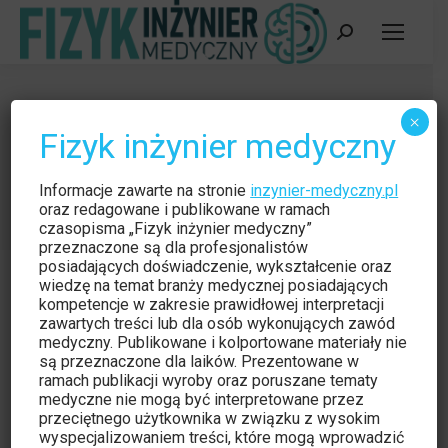
Szukaj:
DOZYMETRIS – usługi nadzoru
×
Fizyk inżynier medyczny
Inspektora Ochrony Radiologicznej
Jesteś tutaj:
Strona główna
Polecane
Informacje zawarte na stronie
inzynier-medyczny.pl
DOZYMETRIS – usługi nadzoru Inspektora…
oraz redagowane i publikowane w ramach
czasopisma „Fizyk inżynier medyczny”
przeznaczone są dla profesjonalistów
posiadających doświadczenie, wykształcenie oraz
wiedzę na temat branży medycznej posiadających
kompetencje w zakresie prawidłowej interpretacji
zawartych treści lub dla osób wykonujących zawód
medyczny. Publikowane i kolportowane materiały nie
Polecane
kwi
są przeznaczone dla laików. Prezentowane w
7
ramach publikacji wyroby oraz poruszane tematy
medyczne nie mogą być interpretowane przez
2020
przeciętnego użytkownika w związku z wysokim
wyspecjalizowaniem treści, które mogą wprowadzić