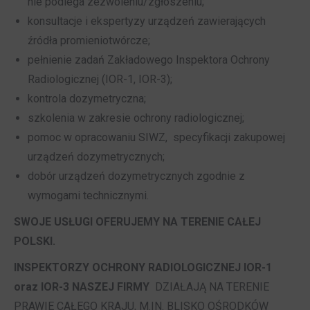
nie podlega zezwoleniu/zgłoszeniu;
konsultacje i ekspertyzy urządzeń zawierających
źródła promieniotwórcze;
pełnienie zadań Zakładowego Inspektora Ochrony
Radiologicznej (IOR-1, IOR-3);
kontrola dozymetryczna;
szkolenia w zakresie ochrony radiologicznej;
pomoc w opracowaniu SIWZ, specyfikacji zakupowej
urządzeń dozymetrycznych;
dobór urządzeń dozymetrycznych zgodnie z
wymogami technicznymi.
SWOJE USŁUGI OFERUJEMY NA TERENIE CAŁEJ
POLSKI.
INSPEKTORZY OCHRONY RADIOLOGICZNEJ IOR-1
oraz IOR-3 NASZEJ FIRMY
DZIAŁAJĄ NA TERENIE
PRAWIE CAŁEGO KRAJU, M.IN. BLISKO OŚRODKÓW