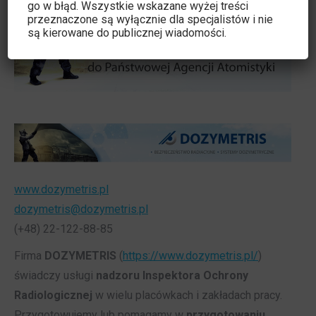
go w błąd. Wszystkie wskazane wyżej treści
przeznaczone są wyłącznie dla specjalistów i nie
są kierowane do publicznej wiadomości.
www.dozymetris.pl
dozymetris@dozymetris.pl
(+48) 22-122-88-85
Firma
DOZYMETRIS
(
https://www.dozymetris.pl/
)
świadczy usługi
nadzoru Inspektora Ochrony
Radiologicznej
w wielu placówkach i zakładach pracy.
Przygotowujemy lub pomagamy w
przygotowaniu