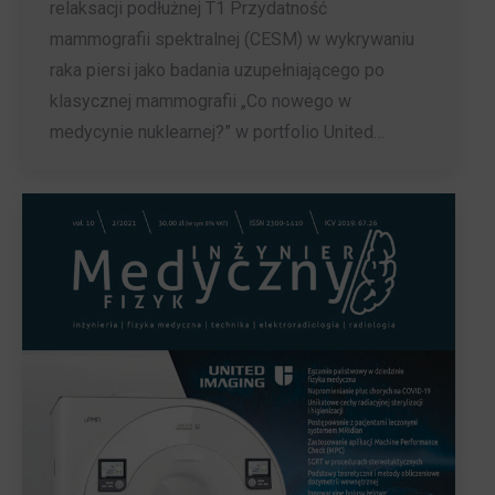
relaksacji podłużnej T1 Przydatność
mammografii spektralnej (CESM) w wykrywaniu
raka piersi jako badania uzupełniającego po
klasycznej mammografii „Co nowego w
medycynie nuklearnej?” w portfolio United…