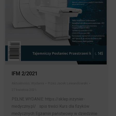
IFM 2/2021
Aktualności
,
Wydania
Przez
Jacek Lewandowski
27 kwietnia 2021
PEŁNE WYDANIE: https://sklep.inzynier-
medyczny.pl/ spis treści Kurs dla fizyków
medycznych Egzamin państwowy w dziedzinie