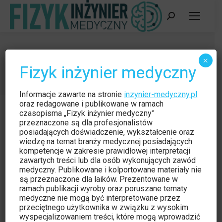
Szukaj:
2021
×
Fizyk inżynier medyczny
Jesteś tutaj:
Strona główna
2021
Informacje zawarte na stronie
inzynier-medyczny.pl
oraz redagowane i publikowane w ramach
czasopisma „Fizyk inżynier medyczny”
przeznaczone są dla profesjonalistów
posiadających doświadczenie, wykształcenie oraz
wiedzę na temat branży medycznej posiadających
kompetencje w zakresie prawidłowej interpretacji
zawartych treści lub dla osób wykonujących zawód
medyczny. Publikowane i kolportowane materiały nie
są przeznaczone dla laików. Prezentowane w
ramach publikacji wyroby oraz poruszane tematy
medyczne nie mogą być interpretowane przez
przeciętnego użytkownika w związku z wysokim
wyspecjalizowaniem treści, które mogą wprowadzić