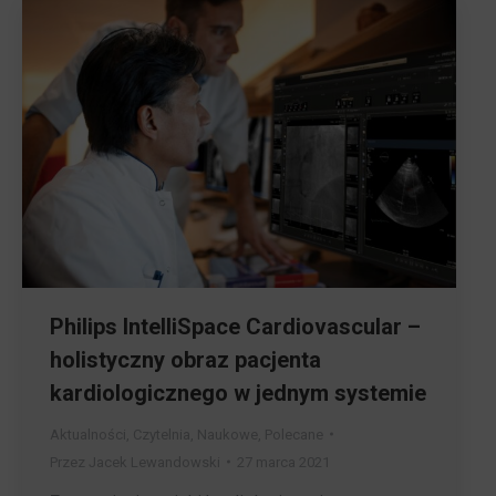
Philips IntelliSpace Cardiovascular –
holistyczny obraz pacjenta
kardiologicznego w jednym systemie
Aktualności
,
Czytelnia
,
Naukowe
,
Polecane
Przez
Jacek Lewandowski
27 marca 2021