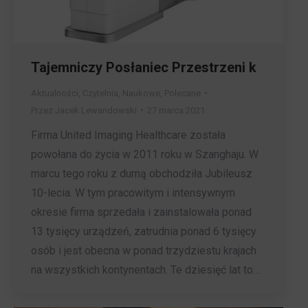
Tajemniczy Posłaniec Przestrzeni k
Aktualności
,
Czytelnia
,
Naukowe
,
Polecane
Przez
Jacek Lewandowski
27 marca 2021
Firma United Imaging Healthcare została
powołana do życia w 2011 roku w Szanghaju. W
marcu tego roku z dumą obchodziła Jubileusz
10-lecia. W tym pracowitym i intensywnym
okresie firma sprzedała i zainstalowała ponad
13 tysięcy urządzeń, zatrudnia ponad 6 tysięcy
osób i jest obecna w ponad trzydziestu krajach
na wszystkich kontynentach. Te dziesięć lat to…