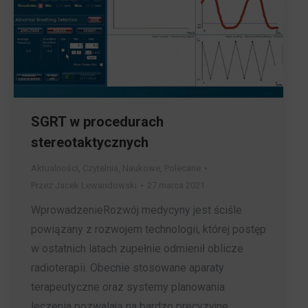
SGRT w procedurach
stereotaktycznych
Aktualności
,
Czytelnia
,
Naukowe
,
Polecane
Przez
Jacek Lewandowski
27 marca 2021
WprowadzenieRozwój medycyny jest ściśle
powiązany z rozwojem technologii, której postęp
w ostatnich latach zupełnie odmienił oblicze
radioterapii. Obecnie stosowane aparaty
terapeutyczne oraz systemy planowania
leczenia pozwalają na bardzo precyzyjne