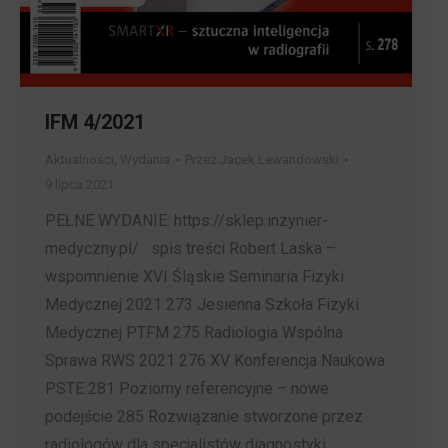
IFM 4/2021
Aktualności
,
Wydania
Przez
Jacek Lewandowski
9 lipca 2021
PEŁNE WYDANIE: https://sklep.inzynier-
medyczny.pl/ spis treści Robert Laska –
wspomnienie XVI Śląskie Seminaria Fizyki
Medycznej 2021 273 Jesienna Szkoła Fizyki
Medycznej PTFM 275 Radiologia Wspólna
Sprawa RWS 2021 276 XV Konferencja Naukowa
PSTE 281 Poziomy referencyjne – nowe
podejście 285 Rozwiązanie stworzone przez
radiologów dla specjalistów diagnostyki