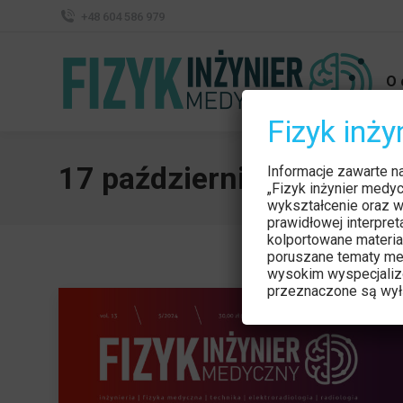
+48 604 586 979
O 
Fizyk inż
17 października 2024
Informacje zawarte n
„Fizyk inżynier medy
wykształcenie oraz w
prawidłowej interpre
kolportowane materia
poruszane tematy me
wysokim wyspecjaliz
przeznaczone są wyłą