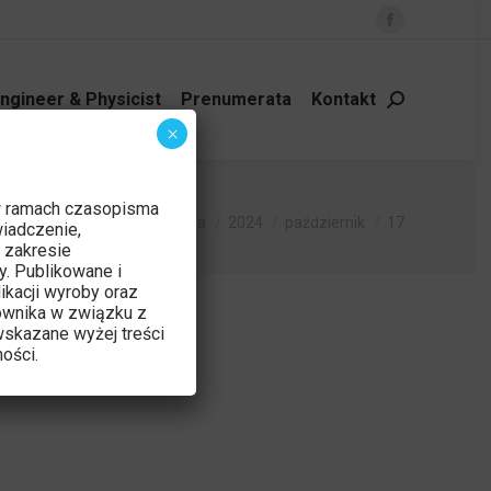
Facebook
page
opens
ngineer & Physicist
Prenumerata
Kontakt
Szukaj:
in
×
new
window
w ramach czasopisma
Jesteś tutaj:
Strona główna
2024
październik
17
iadczenie,
 zakresie
y. Publikowane i
ikacji wyroby oraz
ownika w związku z
skazane wyżej treści
ości.