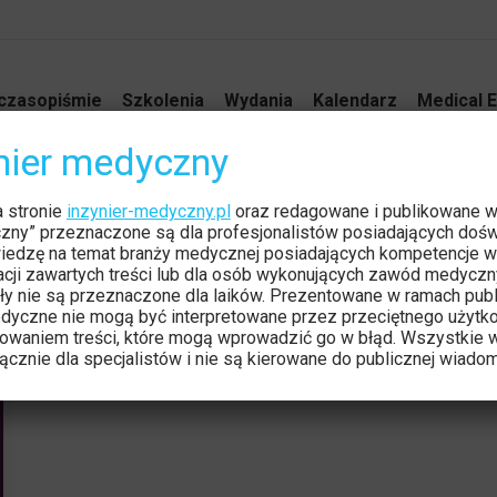
czasopiśmie
Szkolenia
Wydania
Kalendarz
Medical E
ynier medyczny
a stronie
inzynier-medyczny.pl
oraz redagowane i publikowane 
czny” przeznaczone są dla profesjonalistów posiadających dośw
iedzę na temat branży medycznej posiadających kompetencje w
tacji zawartych treści lub dla osób wykonujących zawód medyczn
ły nie są przeznaczone dla laików. Prezentowane w ramach publ
dyczne nie mogą być interpretowane przez przeciętnego użytk
owaniem treści, które mogą wprowadzić go w błąd. Wszystkie w
cznie dla specjalistów i nie są kierowane do publicznej wiadom